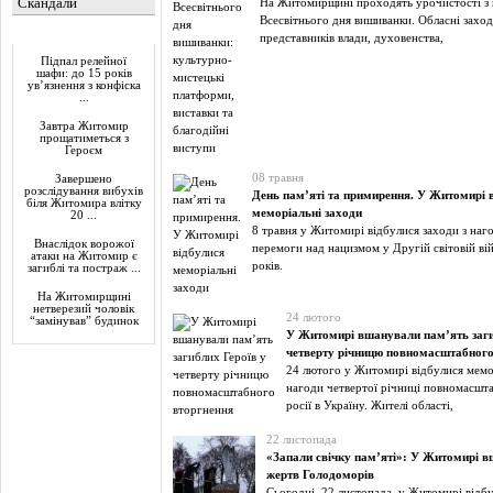
Скандали
На Житомирщині проходять урочистості з
Всесвітнього дня вишиванки. Обласні захо
Актуально
представників влади, духовенства,
Підпал релейної
шафи: до 15 років
ув’язнення з конфіска
...
Завтра Житомир
прощатиметься з
Героєм
08 травня
Завершено
розслідування вибухів
День пам’яті та примирення. У Житомирі 
біля Житомира влітку
меморіальні заходи
20 ...
8 травня у Житомирі відбулися заходи з наго
Внаслідок ворожої
перемоги над нацизмом у Другій світовій ві
атаки на Житомир є
років.
загиблі та постраж ...
На Житомирщині
нетверезий чоловік
24 лютого
“замінував” будинок
У Житомирі вшанували пам’ять заги
четверту річницю повномасштабного
24 лютого у Житомирі відбулися мемор
нагоди четвертої річниці повномасшт
росії в Україну. Жителі області,
22 листопада
«Запали свічку пам’яті»: У Житомирі 
жертв Голодоморів
Сьогодні, 22 листопада, у Житомирі відб