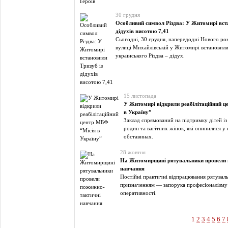
30 грудня
Особливий символ Різдва: У Житомирі вста
дідухів висотою 7,41
Сьогодні, 30 грудня, напередодні Нового рок
вулиці Михайлівській у Житомирі встановили
українського Різдва – дідух.
15 листопада
У Житомирі відкрили реабілітаційний ц
в Україну”
Заклад спрямований на підтримку дітей із 
родин та вагітних жінок, які опинилися у
обставинах.
28 жовтня
На Житомирщині рятувальники провели 
навчання
Постійні практичні відпрацювання рятуваль
призначенням — запорука професіоналізму
оперативності.
1
2
3
4
5
6
7