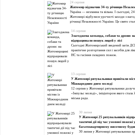
24 серпня
Житомир відзначив 34-ту річницю Незалеж
Україна — незламна та вільна. І сьогодні, 24
Житомирі відбулися урочисті заходи з нагод
річниці Незалежності України. Це свято ста
14 серпня
Злагоджена команда, собаки та дрони: 
відпрацювали пошук людей у лісі
Сьогодні Житомирський зведений загін ДС
практичне розгортання сил і засобів для лікв
НС та гасіння складних пожеж.
13 серпня
У Житомирі рятувальники привітали міст
Міжнародним днем молоді
12 серпня у Житомирі рятувальники долучи
«Імпульс молоді», ініціатором якого стала
міська рада.
30 липня
У Житомирі 25 рятувальників відп
тактичні дії під час умовної пожежі 
багатоквартирному висотному буди
30 липня у Житомирі рятувальники п