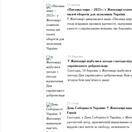
15 квітня
«Писанка миру – 2025»: у Житомирі освят
тисячі оберегів для захисників України
У Житомирі завершилася акція «Писанка миру
стала яскравим проявом вдячності, підтримки
єдності з українськими воїнами, що боронять
14 березня
У Житомирі відбулися заходи з нагоди від
українського добровольця
Сьогодні, 14 березня, у Житомирі відбулися 
нагоди Дня українського добровольця. Біля ал
згодом біля пам’ятного знаку
22 січня
День Соборності України: У Житомирі вш
Героїв
Сьогодні, у День Соборності України, у Жит
урочистий захід, присвячений вшануванню пам
віддали свої життя за свободу, незалежність