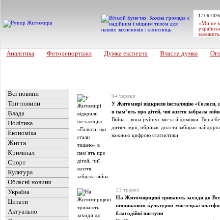
17.06.2026
«Ми не м
українсь
залежить
Аналітика
Фоторепортажи
Думка експерта
Власна думка
Огл
Головна
Новини
»
Фоторепортажи
Всі новини
04 червня
Топ-новини
У Житомирі відкрили інсталяцію «Голоси,
в пам’ять про дітей, чиї життя забрала війн
Влада
Війна – вона руйнує міста й домівки. Вона 
Політика
дитячі мрії, обриває долі та забирає найдор
Економіка
кожною цифрою статистики
Життя
Кримінал
Спорт
Культура
Обласні новини
21 травня
Україна
На Житомирщині тривають заходи до Все
Цитати
вишиванки: культурно-мистецькі платфо
Актуально
благодійні виступи