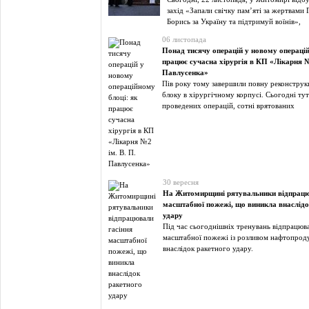
захід «Запали свічку пам’яті за жертвами
Борись за Україну та підтримуй воїнів»,
06 листопада
Понад тисячу операцій у новому операцій
працює сучасна хірургія в КП «Лікарня №
Павлусенка»
Пів року тому завершили повну реконструк
блоку в хірургічному корпусі. Сьогодні т
проведених операцій, сотні врятованих
30 вересня
На Житомирщині рятувальники відпрацю
масштабної пожежі, що виникла внаслідо
удару
Під час сьогоднішніх тренувань відпрацюва
масштабної пожежі із розливом нафтопроду
внаслідок ракетного удару.