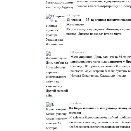
тактичні навчання, відпрацьовуючи ал
пожежі в багатоквартирному 16-пове
13 червня
13 червня — 35-та річниця підняття прапор
Житомиром
35 років тому над ратушею Житомира підня
прапор. Знакова подія для історії міста.
08 травня
Житомирщина: День пам’яті та 80-та рі
цивілізованого світу над нацизмом у Друг
Сьогодні, 08 травня, начальник Житомирсь
військової адміністрації Віталій Бунечко т
Наталія Остапченко, Олександр Федько
30 квітня
На Коростенщині гасили умовну лісову 
гектарів
30 квітня в Коростенському районі пройшл
навчання з ліквідації лісової пожежі. За лег
необережність відпочивальників загорілася