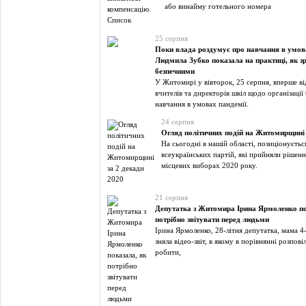
або винайму готельного номера
25 серпня
Поки влада роздумує про навчання в умова
Людмила Зубко показала на практиці, як з
безпечними
У Житомирі у вівторок, 25 серпня, вперше ві
вчителів та директорів шкіл щодо організації
навчання в умовах пандемії.
24 серпня
Огляд політичних подій на Житомирщині 
На сьогодні в нашій області, позиціонуєтьс
всеукраїнських партій, які прийняли рішенн
місцевих виборах 2020 року.
21 серпня
Депутатка з Житомира Ірина Ярмоленко по
потрібно звітувати перед людьми
Ірина Ярмоленко, 28-літня депутатка, мама 4
зняла відео-звіт, в якому в порівнянні розпові
робити,