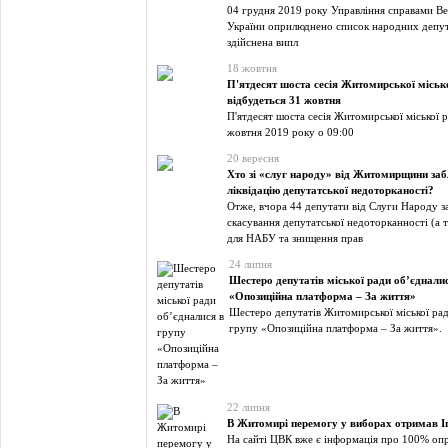
04 грудня 2019 року Управління справами В
України оприлюднено список народних депут
здійснена випл
18 жовтня
П'ятдесят шоста сесія Житомирської міськ
відбудеться 31 жовтня
П'ятдесят шоста сесія Житомирської міської 
жовтня 2019 року о 09:00
20 вересня
Хто зі «слуг народу» від Житомирщини за
ліквідацію депутатської недоторканості?
Отже, вчора 44 депутати від Слуги Народу з
скасування депутатської недоторканності (а 
для НАБУ та знищення прав
24 липня
Шестеро депутатів міської ради об’єднали
«Опозиційна платформа – За життя»
Шестеро депутатів Житомирської міської рад
групу «Опозиційна платформа – За життя».
22 липня
В Житомирі перемогу у виборах отримав І
На сайті ЦВК вже є інформація про 100% оп