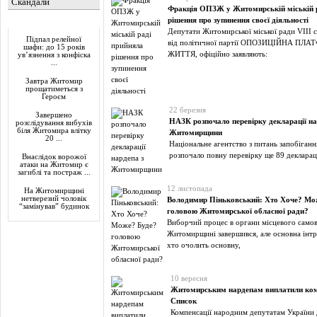
Скандали
Фракція ОПЗЖ у Житомирській міській 
рішення про зупинення своєї діяльності
Актуально
Депутати Житомирської міської ради VІІІ с
Підпал релейної
від політичної партії ОПОЗИЦІЙНА ПЛ
шафи: до 15 років
ЖИТТЯ, офіційно заявляють:
ув’язнення з конфіска
...
Завтра Житомир
прощатиметься з
Героєм
22 березня
Завершено
НАЗК розпочало перевірку декларації на
розслідування вибухів
біля Житомира влітку
Житомирщини
20 ...
Національне агентство з питань запобіган
розпочало повну перевірку ще 89 декларац
Внаслідок ворожої
атаки на Житомир є
загиблі та постраж ...
12 листопада
На Житомирщині
нетверезий чоловік
Володимир Піньковський: Хто Хоче? Мо
“замінував” будинок
головою Житомирської обласної ради?
Виборчий процес в органи місцевого само
Житомирщині завершився, але основна інтр
хто очолить основну,
10 вересня
Житомирським нардепам виплатили ком
Список
Компенсації народним депутатам України