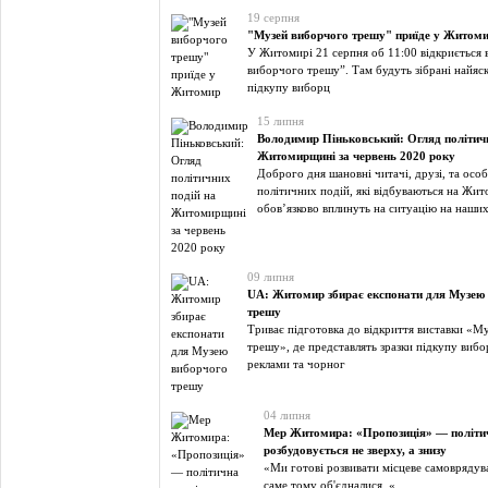
19 серпня
"Музей виборчого трешу" приїде у Житом
У Житомирі 21 серпня об 11:00 відкриється
виборчого трешу”. Там будуть зібрані найяск
підкупу виборц
15 липня
Володимир Піньковський: Огляд політичн
Житомирщині за червень 2020 року
Доброго дня шановні читачі, друзі, та осо
політичних подій, які відбуваються на Жито
обов’язково вплинуть на ситуацію на наших
09 липня
UA: Житомир збирає експонати для Музею
трешу
Триває підготовка до відкриття виставки «М
трешу», де представлять зразки підкупу вибо
реклами та чорног
04 липня
Мер Житомира: «Пропозиція» — політич
розбудовується не зверху, а знизу
«Ми готові розвивати місцеве самоврядуван
саме тому об'єдналися. «