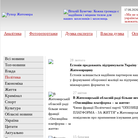
17.06.2026
«Ми не м
українсь
залежить
Аналітика
Фоторепортажи
Думка експерта
Власна думка
Огл
Головна
Новини
»
Політика
Всі новини
28 лютого
Топ-новини
Естонія продовжить підтримувати Україну 
Житомирщину
Влада
Естонія залишається надійним партнером наш
Політика
у формуванні оборонної коаліції на підтримк
Економіка
міжнародних форматах та
Життя
27 квітня
Кримінал
В Житомирській обласній раді більше не
Спорт
«Опозиційна платформа – за життя»
Культура
Члени фракції Політичної партії "ОПОЗИ
ПЛАТФОРМА - ЗА ЖИТТЯ" в Житомирській
Обласні новини
повідомили про припинення існування депу
Україна
Цитати
Актуально
15 березня