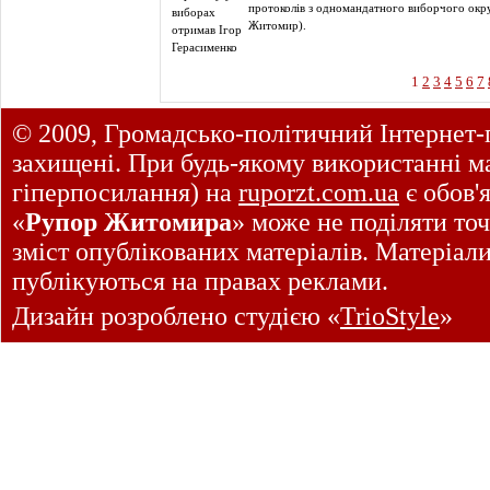
протоколів з одномандатного виборчого окр
Житомир).
1
2
3
4
5
6
7
© 2009, Громадсько-політичний Інтернет-
захищені. При будь-якому використанні ма
гіперпосилання) на
ruporzt.com.ua
є обов'
«
Рупор Житомира
» може не поділяти точ
зміст опублікованих матеріалів. Матеріал
публікуються на правах реклами.
Дизайн розроблено студією «
TrioStyle
»