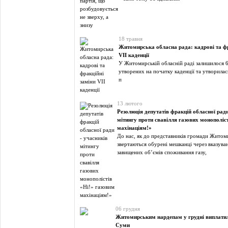
18 травня
Житомирська обласна рада: кадрові та фр
VII каденції
У Житомирській обласній раді залишилося 6 
утворених на початку каденції та утворилас
п
13 лютого
Резолюція депутатів фракцій обласної ради
мітингу проти свавілля газових монополіс
махінаціям!»
До нас, як до представників громади Житоми
звертаються обурені мешканці через вказува
завищених об’ємів споживання газу,
06 грудня
Житомирським нардепам у грудні виплати
Суми