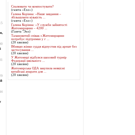
Спалювати чи компостувати?
(газета «Ехо»)
Галина Корінна: «Наше завдання –
збільшувати кількість ...
(газета «Ехо»)
15
Галина Корінна: «У служби зайнятості
Житомирщини – 4200 ...
(Газета "Эхо)
я,
Талановитий співак з Житомирщини
потребує підтримки у г ...
(20 хвилин)
00
Вбивцю жінки суддя відпустив під арешт без
і
застосування ...
(20 хвилин)
У Житомирі відбувся шаховий турнір
31
Федерації шкільного ...
(20 хвилин)
Житомирська ОДА закупила неякісні
китайські апарати для ...
(20 хвилин)
29
ій
44
у