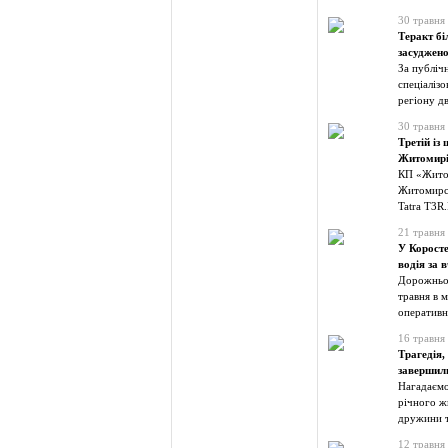
30 травня
Теракт б
засуджено
За публіч
спеціаліз
регіону д
30 травня
Третій із
Житомир
КП «Житом
Житомирсь
Tatra T3R
21 травня
У Коросте
водія за 
Дорожньо-
травня в м
оперативн
16 травня
Трагедія,
завершили
Нагадаємо
річного ж
дружини т
12 травня