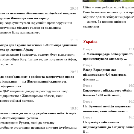
а
Війна – вона руйнує міста й домівк
20:34
Вона безжально нищить дитячі мрії
во та незаконне збагачення: поліцейські викрили
обриває долі та забирає найдорож
адовців Житомирської міськради
— життя. За кожною цифрою
ліції задокументували корупційні правопорушення
статистики
заступників міського голови та працівника
ованого йому комунального
11:39
Україна
пора для Героїв: захисники з Житомира здійснили
Вчора
17:
тво до святинь Афону
У Житомирі рада безбар’єрності
ишуся живим і повернусь додому, буду відвідувати
проінспектувала оновлену ...
я. Я це обіцяв Богу. Та про те, що потраплю на Афон,
 мріяв...»
Вчора
16:
Влада Бородянки має
20:57
відшкодувати 4,4 млн грн за
до «возз’єднання» з росією та заперечував право
фіктивн ...
на існування — на Житомирщині судитимуть
Вчора
16:
 підприємства
Виключили з військового обліку
и ДБР завершили досудове розслідування щодо
близько 1200 осіб: поліц ...
 підприємства з Житомирської області, який
 проросійські погляди,
Вчора
16:
На Буковині поліція затримала
18:10
вимагача, який побив чоло ...
льного поля до захисту українського неба: історія
Вчора
16:
а з Житомирщини Руслана
Нацполіція забезпечила
томирщини Руслан, який до початку
відшкодування до бюджету пона
штабного вторгнення працював дитячим футбольним
8 ...