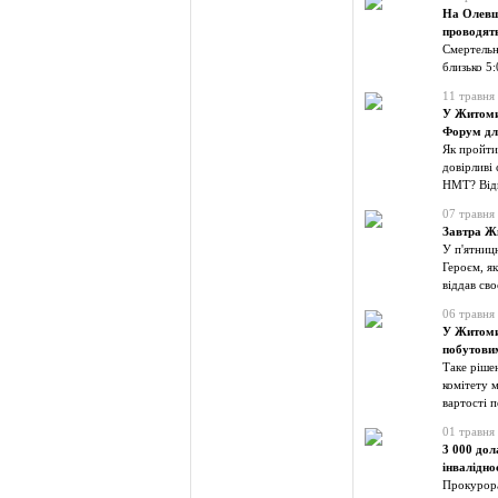
На Олевщи
проводят
Смертельн
близько 5
11 травня
У Житомир
Форум для
Як пройти
довірливі
НМТ? Відп
07 травня
Завтра Ж
У п'ятниц
Героєм, як
віддав св
06 травня
У Житоми
побутови
Таке ріше
комітету 
вартості 
01 травня
3 000 дол
інвалідно
Прокурора