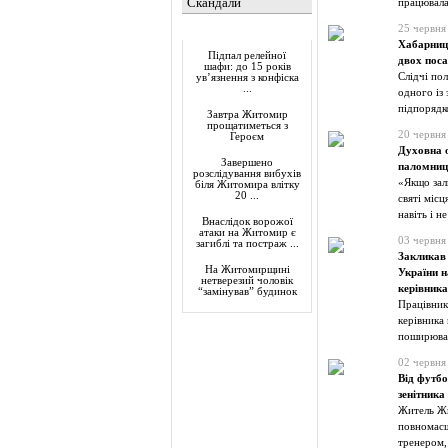
Скандали
працювал
25 червня
Актуально
Хабарницт
Підпал релейної
двох пос
шафи: до 15 років
Слідчі по
ув’язнення з конфіска
...
одного із 
підпорядк
Завтра Житомир
прощатиметься з
20 червня
Героєм
Духовна о
Завершено
паломниц
розслідування вибухів
«Якщо зал
біля Житомира влітку
20 ...
святі місц
навіть і не
Внаслідок ворожої
атаки на Житомир є
03 червня
загиблі та постраж ...
Закликав 
На Житомирщині
України 
нетверезий чоловік
керівника
“замінував” будинок
Працівник
керівника
поширював
02 червня
Від футбо
зенітник
Житель Жи
повномас
тренером,