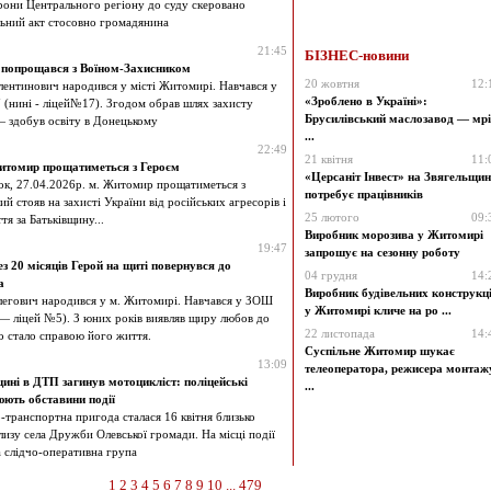
рони Центрального регіону до суду скеровано
ьний акт стосовно громадянина
21:45
БІЗНЕС-новини
попрощався з Воїном-Захисником
20 жовтня
12:
лентинович народився у місті Житомирі. Навчався у
«Зроблено в Україні»:
нині - ліцей№17). Згодом обрав шлях захисту
Брусилівський маслозавод — мрі
 здобув освіту в Донецькому
...
22:49
21 квітня
11:
итомир прощатиметься з Героєм
«Церсаніт Інвест» на Звягельщин
ок, 27.04.2026р. м. Житомир прощатиметься з
потребує працівників
ий стояв на захисті України від російських агресорів і
25 лютого
09:
тя за Батьківщину...
Виробник морозива у Житомирі
19:47
запрошує на сезонну роботу
з 20 місяців Герой на щиті повернувся до
04 грудня
14:
а
Виробник будівельних конструкц
егович народився у м. Житомирі. Навчався у ЗОШ
у Житомирі кличе на ро ...
— ліцей №5). З юних років виявляв щиру любов до
22 листопада
14:
о стало справою його життя.
Суспільне Житомир шукає
13:09
телеоператора, режисера монтаж
ні в ДТП загинув мотоцикліст: поліцейські
...
ють обставини події
транспортна пригода сталася 16 квітня близько
лизу села Дружби Олевської громади. На місці події
 слідчо-оперативна група
1
2
3
4
5
6
7
8
9
10
...
479