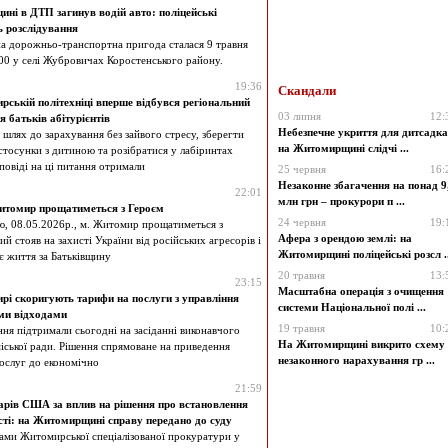
ні в ДТП загинув водій авто: поліцейські
ь розслідування
а дорожньо-транспортна пригода сталася 9 травня
:00 у селі Жубровичах Коростенського району.
19:36
Скандали
ській політехніці вперше відбувся регіональний
03 липня
12:
 батьків абітурієнтів
Небезпечне укриття для дитсадка
 шлях до зарахування без зайвого стресу, зберегти
на Житомирщині слідчі ...
 стосунки з дитиною та розібратися у лабіринтах
овіді на ці питання отримали
25 червня
16:
Незаконне збагачення на понад 9
22:01
млн грн – прокурори п ...
итомир прощатиметься з Героєм
24 червня
19:
ю, 08.05.2026р., м. Житомир прощатиметься з
Афера з орендою землі: на
ий стояв на захисті України від російських агресорів і
Житомирщині поліцейські розсл ..
оє життя за Батьківщину
20 травня
13:
23:15
Масштабна операція з очищення
рі скоригують тарифи на послуги з управління
системи Національної полі ...
ми відходами
19 травня
10:
ння підтримали сьогодні на засіданні виконавчого
На Житомирщині викрито схему
міської ради. Рішення спрямоване на приведення
незаконного нарахування гр ...
послуг до економічно
21:59
арів США за вплив на рішення про встановлення
сті: на Житомирщині справу передано до суду
ми Житомирської спеціалізованої прокуратури у