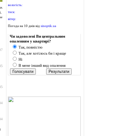
вологість:
и.
тиск:
,
че
вітер:
Погода на 10 днів від
sinoptik.ua
Опитування
Чи задоволені Ви центральним
опаленням у квартирі?
Так, повністю
07
Так, але хотілось би і краще
Ні
В мене інший вид опалення
35
35
34
34
д