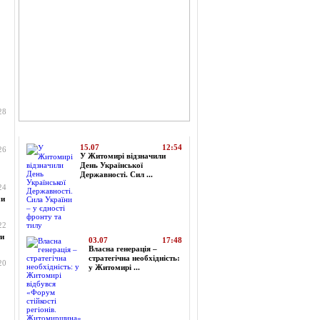
28
Топ-новини
15.07
12:54
26
У Житомирі відзначили
День Української
Державності. Сил ...
24
ми
22
ти
03.07
17:48
Власна генерація –
стратегічна необхідність:
20
у Житомирі ...