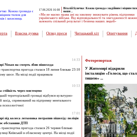
Віталій Бунечко: Кожна громада є надійним і міцним тил
17.06.2026 16:08
наши ...
«Ми не маємо права ані на хвилину знижувати рівень підтримки
українського війська. Від відповідальності та злагодженості кожн
залежить спільний результат і безпека наших людей»
ерта
Власна думка
Огляд преси
Читацький хіт
Опитування
14:33
Фоторепортаж
і Nissan на смерть збив пішохода
У Житомирі відкрили
транспортна пригода сталася 18 липня близько 23:10
інсталяцію «Голоси, що стал
кому шосе. На місці події працювала
тишею» ...
10:53
 стійкість через мистецтво
ькій територіальній громаді відбувся культурно-
й захід, спрямований на підтримку ментального
та психологічної
17:01
і під колеса легковика потрапив пішохід: поліція
ює обставини ДТП
транспортна пригода сталася 26 червня близько
улиці Київській в обласному центрі. На місці події