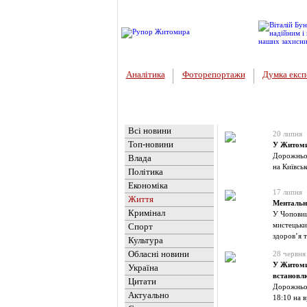
Аналітика
Фоторепортажи
Думка експ
Головна
Новини
»
Життя
Всі новини
20 липня
Топ-новини
У Житомир
Дорожньо-
Влада
на Київсь
Політика
Економіка
17 липня
Життя
Ментальна
Кримінал
У Чоповиц
мистецьки
Спорт
здоров’я 
Культура
Обласні новини
28 червня
У Житомир
Україна
встановл
Цитати
Дорожньо-
Актуально
18:10 на в