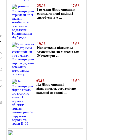
25.06
17:58
Громади Житомирщини
отримали нові шкільні
автобуси, а о ...
32
:
19.06
15:33
Комплексна підтримка
захисників: як у громадах
22
Житомирщ ...
,3
11
.
03.06
16:59
На Житомирщині
55
відновлюють стратегічно
важливі дорожні ...
29
Огляд преси