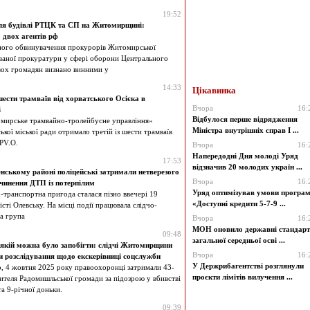
19:52
іля будівлі РТЦК та СП на Житомирщині:
 двох агентів рф
ного обвинувачення прокурорів Житомирської
ованої прокуратури у сфері оборони Центрального
вох громадян визнано винними у
14:33
Цікавинка
 шести трамваїв від хорватського Осієка в
Вчора
16:
і
Відбулося перше відрядження
ирське трамвайно-тролейбусне управління»
Міністра внутрішніх справ І ...
кої міської ради отримало третій із шести трамваїв
.PV.O.
Вчора
16:
Напередодні Дня молоді Уряд
17:53
відзначив 20 молодих україн ...
нському районі поліцейські затримали нетверезого
Вчора
16:
вчинення ДТП із потерпілим
Уряд оптимізував умови програ
транспортна пригода сталася пізно ввечері 19
«Доступні кредити 5-7-9 ...
істі Олевську. На місці події працювала слідчо-
а група
Вчора
16:
МОН оновило державні стандар
09:48
загальної середньої осві ...
 якій можна було запобігти: слідчі Житомирщини
Вчора
16:
 розслідування щодо екскерівниці соцслужби
У Держрибагентстві розглянули
, 4 жовтня 2025 року правоохоронці затримали 43-
проєкти лімітів вилучення ...
ителя Радомишльської громади за підозрою у вбивстві
а 9-річної доньки.
09:39