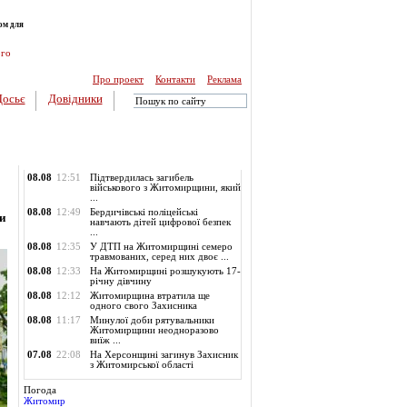
ом для
ого
Про проект
Контакти
Реклама
Досьє
Довідники
Обласні новини
08.08
12:51
Підтвердилась загибель
військового з Житомирщини, який
...
08.08
12:49
Бердичівські поліцейські
и
навчають дітей цифрової безпек
...
08.08
12:35
У ДТП на Житомирщині семеро
травмованих, серед них двоє ...
08.08
12:33
На Житомирщині розшукують 17-
річну дівчину
08.08
12:12
Житомирщина втратила ще
одного свого Захисника
08.08
11:17
Минулої доби рятувальники
Житомирщини неодноразово
виїж ...
07.08
22:08
На Херсонщині загинув Захисник
з Житомирської області
Погода
Житомир