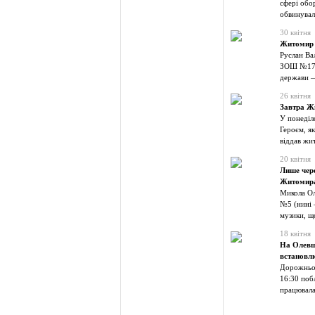
сфері обо
обвинувал
30 квітня
Житомир 
Руслан Ва
ЗОШ №17 (
держави —
26 квітня
Завтра Ж
У понеділ
Героєм, як
віддав жит
20 квітня
Лише чере
Житомир
Микола Ол
№5 (нині 
музики, щ
18 квітня
На Олевщи
встановлю
Дорожньо-
16:30 поб
працювала