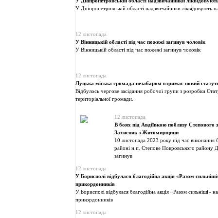
У Дніпропетровській області надзвичайники ліквідовують
У Дніпропетровській області надзвичайники ліквідовують н
12 листопада
У Вінницькій області під час пожежі загинув чоловік
У Вінницькій області під час пожежі загинув чоловік
12 листопада
Луцька міська громада незабаром отримає новий статут
Відбулось чергове засідання робочої групи з розробки Стат
територіальної громади.
12 листопада
В боях під Авдіївкою поблизу Степового 
Захисник з Житомирщини
10 листопада 2023 року під час виконання 
районі н.п. Степове Покровського району Д
загинув
12 листопада
У Борисполі відбулася благодійна акція «Разом сильніші
прикордонників
У Борисполі відбулася благодійна акція «Разом сильніші» н
прикордонників
12 листопада