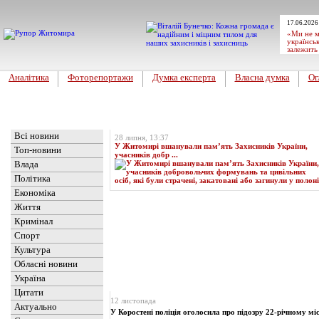
17.06.2026
«Ми не м
українськ
залежить
Аналітика
Фоторепортажи
Думка експерта
Власна думка
Ог
Головна
Топ-новина
Всі новини
28 липня, 13:37
У Житомирі вшанували пам’ять Захисників України,
Топ-новини
учасників добр ...
Влада
Політика
Економіка
Життя
Кримінал
Спорт
Культура
Обласні новини
Україна
Новини
» Матеріали за 12.11.2023
Цитати
12 листопада
Актуально
У Коростені поліція оголосила про підозру 22-річному мі