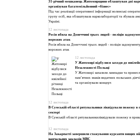
31-річний мешканець Житомирщини облаштував дві нарк
організував багатомільйонний «бізнес»
Під час реалізації оперативної інформації волинські операт
групу осіб, яка облаштувала нарколабораторії та збувала ам
Україні.
12 листопада
Росія вбила на Донеччині трьох людей - поліція задокум
ворожих атак
Росія вбила на Донеччині трьох людей - поліція задокумент
ворожих атак
12 листопада
У Житомирі відбулися заходи до ювілейн
Незалежності Польщі
У Житомирі запалили лампадки та принесл
пам’ятних знаків видатних польських діячі
та організували концерт.
12 листопада
В Сумській області рятувальники ліквідували пожежу в
секторі
В Сумській області рятувальникиліквідували пожежу в прив
12 листопада
На Закарпатті завершили стажування курсанти вищих ві
навчальних закладів МВС