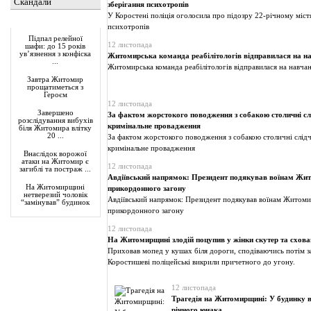
Скандали
зберігання психотропів
У Коростені поліція оголосила про підозру 22-річному міст
Актуально
психотропів
Підпал релейної
12 листопада
шафи: до 15 років
ув’язнення з конфіска
Житомирська команда реабілітологів відправилася на н
...
Житомирська команда реабілітологів відправилася на навча
Завтра Житомир
прощатиметься з
Героєм
12 листопада
Завершено
За фактом жорстокого поводження з собакою столичні сл
розслідування вибухів
кримінальне провадження
біля Житомира влітку
20 ...
За фактом жорстокого поводження з собакою столичні слідч
кримінальне провадження
Внаслідок ворожої
атаки на Житомир є
12 листопада
загиблі та постраж ...
Авдіївський напрямок: Президент подякував воїнам Жи
На Житомирщині
прикордонного загону
нетверезий чоловік
Авдіївський напрямок: Президент подякував воїнам Житоми
“замінував” будинок
прикордонного загону
12 листопада
На Житомирщині злодій поцупив у жінки скутер та схова
Приховав мопед у кушах біля дороги, сподіваючись потім з
Коростишеві поліцейські викрили причетного до угону.
12 листопада
Трагедія на Житомирщині: У будинку в
річного юнака