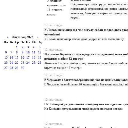
Слідчо-оперативна група, яка виїхала на 
попередньо встановила, що ознак насильн
виявлено, ймовірно смерть наступила че
газом.
12 листопада
У Львові пенсіонер під час вигулу собак завдав двох уда
чоловікові
«
Листопад 2023
»
У Львові пенсіонер завдав двох ударів ножем львівʼянину
Пн
Вт
Ср
Чт
Пт
Сб
Нд
1
2
3
4
5
12 листопада
6
7
8
9
10
11
12
Жителька Вараша хотіла продовжити тарифний план мобі
13
14
15
16
17
18
19
втратила майже 42 тис грн
20
21
22
23
24
25
26
Жителька Вараша хотіла продовжити тарифний план мобільно
27
28
29
30
втратила майже 42 тис грн
12 листопада
В Черкасах з багатоповерхівки під час пожежі евакуйов
В Черкасах евакуйовано 16 мешканців з багатоповерхівки п
12 листопада
На Київщині рятувальники ліквідовують наслідки негоди
На Київщині рятувальники ліквідовують наслідки негоди
12 листопада