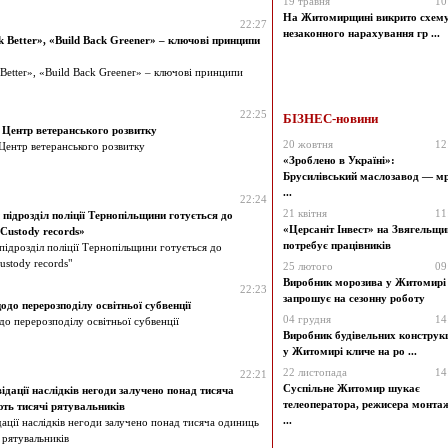
19 травня
10
На Житомирщині викрито схем
22:27
незаконного нарахування гр ...
k Better», «Вuild Вack Greener» – ключові принципи
 Better», «Вuild Вack Greener» – ключові принципи
22:25
БІЗНЕС-новини
 Центр ветеранського розвитку
20 жовтня
12
Центр ветеранського розвитку
«Зроблено в Україні»:
Брусилівський маслозавод — мр
...
22:24
21 квітня
11
підрозділ поліції Тернопільщини готується до
«Церсаніт Інвест» на Звягельщи
Custody records»
потребує працівників
ідрозділ поліції Тернопільщини готується до
stody records"
25 лютого
09
Виробник морозива у Житомирі
22:23
запрошує на сезонну роботу
до перерозподілу освітньої субвенції
04 грудня
14
о перерозподілу освітньої субвенції
Виробник будівельних конструк
у Житомирі кличе на ро ...
22 листопада
14
22:21
Суспільне Житомир шукає
дації наслідків негоди залучено понад тисяча
телеоператора, режисера монта
ть тисячі рятувальників
...
ації наслідків негоди залучено понад тисяча одиниць
 рятувальників