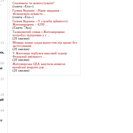
:29
Спалювати чи компостувати?
у
(газета «Ехо»)
Галина Корінна: «Наше завдання –
збільшувати кількість ...
(газета «Ехо»)
Галина Корінна: «У служби зайнятості
Житомирщини – 4200 ...
(Газета "Эхо)
Талановитий співак з Житомирщини
потребує підтримки у г ...
(20 хвилин)
Вбивцю жінки суддя відпустив під арешт без
:15
застосування ...
(20 хвилин)
ія,
У Житомирі відбувся шаховий турнір
Федерації шкільного ...
(20 хвилин)
:00
Житомирська ОДА закупила неякісні
китайські апарати для ...
ні
(20 хвилин)
:31
:29
цій
:44
жу