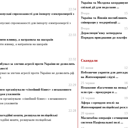
Україна та Молдова координую
спільні дії для подоланн ...
22:34
Вчора
15
ропускні спроможності для імпорту електроенергії з
Україна та Японія поглиблюють
співпрацю у модернізації ...
опускні спроможності для імпорту електроенергії з
Вчора
15
Держспецзв’язку затвердила
22:33
Порядок приєднання до платфо .
ити ялинку, а натрапила на шахраїв
ти ялинку, а натрапила на шахраїв
22:32
Скандали
бунал за злочин агресії проти України не дозволить
03 липня
12
ності
Небезпечне укриття для дитсадк
унал за злочин агресії проти України не дозволить рф
на Житомирщині слідчі ...
і
25 червня
16
22:29
Незаконне збагачення на понад 
ном організували «сімейний бізнес» з незаконного
млн грн – прокурори п ...
дон ухилянтів
24 червня
19
ом організували «сімейний бізнес» з незаконного
Афера з орендою землі: на
он ухилянтів
Житомирщині поліцейські розсл .
22:28
20 травня
13
лагодійні кошти, розшукали поліцейські
Масштабна операція з очищенн
годійні кошти, розшукали поліцейські
системи Національної полі ...