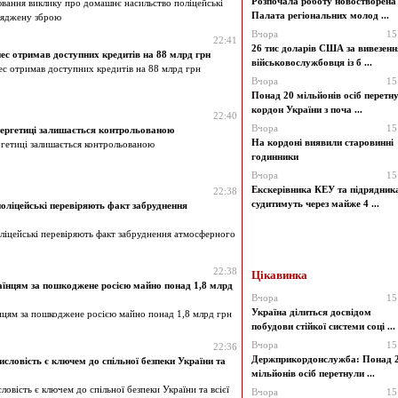
Розпочала роботу новостворена
вання виклику про домашнє насильство поліцейські
Палата регіональних молод ...
ряджену зброю
Вчора
15
22:41
26 тис доларів США за вивезенн
нес отримав доступних кредитів на 88 млрд грн
військовослужбовця із б ...
ес отримав доступних кредитів на 88 млрд грн
Вчора
15
Понад 20 мільйонів осіб перетн
кордон України з поча ...
22:40
Вчора
15
ергетиці залишається контрольованою
На кордоні виявили старовинні
ргетиці залишається контрольованою
годинники
Вчора
15
Екскерівника КЕУ та підрядник
22:38
судитимуть через майже 4 ...
оліцейські перевіряють факт забруднення
ліцейські перевіряють факт забруднення атмосферного
22:38
Цікавинка
їнцям за пошкоджене росією майно понад 1,8 млрд
Вчора
15
Україна ділиться досвідом
нцям за пошкоджене росією майно понад 1,8 млрд грн
побудови стійкої системи соці ...
Вчора
15
22:36
Держприкордонслужба: Понад 
ловість є ключем до спільної безпеки України та
мільйонів осіб перетнули ...
овість є ключем до спільної безпеки України та всієї
Вчора
15