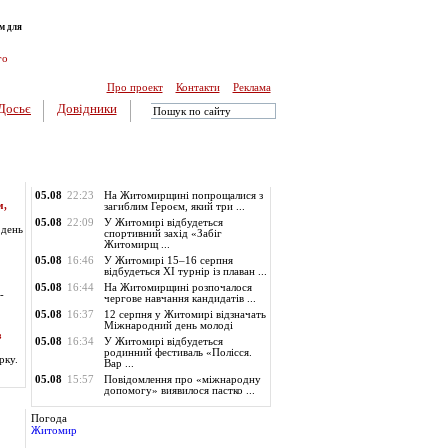
м для
го
Про проект
Контакти
Реклама
Досьє
Довідники
Обласні новини
05.08
22:23
На Житомирщині попрощалися з
м,
загиблим Героєм, який три ...
05.08
22:09
У Житомирі відбудеться
 день
спортивний захід «Забіг
Житомирщ ...
05.08
16:46
У Житомирі 15–16 серпня
відбудеться XI турнір із плаван ...
05.08
16:44
На Житомирщині розпочалося
-
чергове навчання кандидатів ...
05.08
16:37
12 серпня у Житомирі відзначать
Міжнародний день молоді
з
05.08
16:34
У Житомирі відбудеться
родинний фестиваль «Полісся.
рку.
Вар ...
05.08
15:57
Повідомлення про «міжнародну
допомогу» виявилося пастко ...
Погода
Житомир