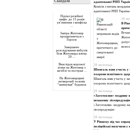
Скандали
адаптованої РНП Укра
Комісія з питань координа
Актуально
адаптованої РНП Україн
Підпал релейної
28 ли
шафи: до 15 років
ув’язнення з конфіска
В Рів
...
приче
Встан
Завтра Житомир
прощатиметься з
Житоми
Героєм
допуст
велоси
Завершено
розслідування вибухів
біля Житомира влітку
20 ...
Внаслідок ворожої
28 листопада
атаки на Житомир є
Шмигаль взяв участь у з
загиблі та постраж ...
охорони психічного здор
На Житомирщині
Шмигаль взяв участь у за
нетверезий чоловік
охорони психічного здор
“замінував” будинок
28 листопада
«Заготовляв» модрину на
незаконну лісопродукці
«Заготовляв» модрину на 
лісопродукцію
28 листопада
У Рівному під час опра
поліцейські вилучили у