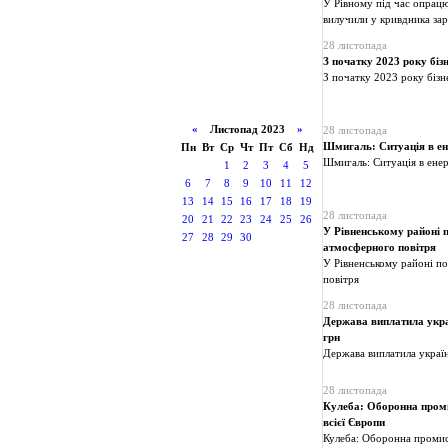
У Рівному під час опрацю
вилучили у кривдника за
28 листопада
З початку 2023 року біз
З початку 2023 року бізн
«
Листопад 2023
»
28 листопада
Шмигаль: Ситуація в ен
Пн
Вт
Ср
Чт
Пт
Сб
Нд
Шмигаль: Ситуація в ене
1
2
3
4
5
6
7
8
9
10
11
12
13
14
15
16
17
18
19
28 листопада
20
21
22
23
24
25
26
У Рівненському районі п
27
28
29
30
атмосферного повітря
У Рівненському районі по
повітря
28 листопада
Держава виплатила укра
грн
Держава виплатила украї
28 листопада
Кулеба: Оборонна промис
всієї Європи
Кулеба: Оборонна промисл