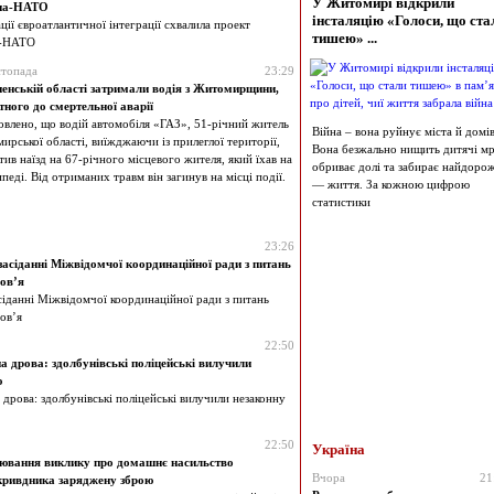
У Житомирі відкрили
їна-НАТО
інсталяцію «Голоси, що ста
ції євроатлантичної інтеграції схвалила проект
тишею» ...
а-НАТО
стопада
23:29
ненській області затримали водія з Житомирщини,
тного до смертельної аварії
овлено, що водій автомобіля «ГАЗ», 51-річний житель
Війна – вона руйнує міста й домів
рської області, виїжджаючи із прилеглої території,
Вона безжально нищить дитячі мрі
ив наїзд на 67-річного місцевого жителя, який їхав на
обриває долі та забирає найдоро
педі. Від отриманих травм він загинув на місці події.
— життя. За кожною цифрою
статистики
23:26
асіданні Міжвідомчої координаційної ради з питань
ов’я
сіданні Міжвідомчої координаційної ради з питань
ов’я
22:50
 дрова: здолбунівські поліцейські вилучили
ю
дрова: здолбунівські поліцейські вилучили незаконну
22:50
Україна
цювання виклику про домашнє насильство
Вчора
21
 кривдника заряджену зброю