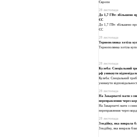
Європи
28 листопада
До 1,7 ГВт: збільшено п
ЄС
До 1,7 ГВт: збільшено пр
ЄС
28 листопада
Тернополянка хотіла куп
Тернополянка хотіла купи
28 листопада
Кулеба: Спеціальний три
рф уникнути відповідаль
Кулеба: Спеціальний триб
уникнути відповідальност
28 листопада
На Закарпатті мати з си
переправлення через кор
На Закарпатті мати з син
переправлення через корд
28 листопада
Злодійку, яка викрала б
Злодійку, яка викрала бла