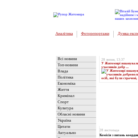
Аналітика
Фоторепортажи
Думка експ
Головна
Топ-новина
Всі новини
28 липня, 13:37
У Житомирі вшанували 
Топ-новини
учасників добр ...
Влада
Політика
Економіка
Життя
Кримінал
Спорт
Культура
Обласні новини
Україна
Новини
» Матеріали 
Цитати
28 листопада
Актуально
Комісія з питань координ