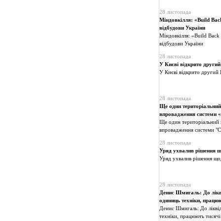
28 листопада
Міндовкілля: «Build Bac
відбудови України
Міндовкілля: «Build Back
відбудови України
28 листопада
У Києві відкрито другий
У Києві відкрито другий 
28 листопада
Ще один територіальний 
впровадження системи «
Ще один територіальний п
впровадження системи "Cu
28 листопада
Уряд ухвалив рішення що
Уряд ухвалив рішення щод
28 листопада
Денис Шмигаль: До лікві
одиниць техніки, працюю
Денис Шмигаль: До ліквід
техніки, працюють тисячі