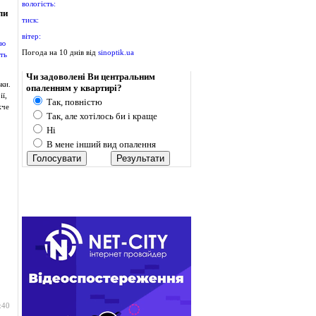
вологість:
ли
тиск:
вітер:
Погода на 10 днів від
sinoptik.ua
Опитування
Чи задоволені Ви центральним
ки.
опаленням у квартирі?
ї,
Так, повністю
жче
Так, але хотілось би і краще
Ні
В мене інший вид опалення
:40