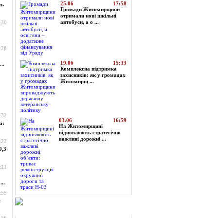
25.06
17:58
ть
Громади Житомирщини
отримали нові шкільні
автобуси, а о ...
:30
:28
19.06
15:33
..
Комплексна підтримка
захисників: як у громадах
Житомирщ ...
:32
03.06
16:59
а:
На Житомирщині
відновлюють стратегічно
важливі дорожні ...
:22
9,3
:11
..
:55
я
Огляд преси