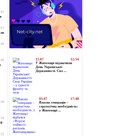
:41
я
:41
ули
:40
Топ-новини
15.07
12:54
:40
У Житомирі відзначили
а
День Української
Державності. Сил ...
03.07
17:48
:36
Власна генерація –
стратегічна необхідність:
у Житомирі ...
:34
20
:32