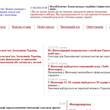
Віталій Бунечко: Кожна громада є надійним і міцним тило
17.06.2026 16:08
наши ...
«Ми не маємо права ані на хвилину знижувати рівень підтримки
українського війська. Від відповідальності та злагодженості кожно
залежить спільний результат і безпека наших людей»
ерта
Власна думка
Огляд преси
Читацький хіт
Опитування
Експрес-новини
22:23 05 серпня
пам’ять Захисників України,
На Житомирщині попрощалися з загиблим Героє
який три ...
Сьогодні для Хорошівської громади настав ще один
с ...
22:09 05 серпня
У Житомирі відбудеться спортивний захід «Забіг
Житомирщ ...
Проведення у Житомирі масштабного фізкультурно
оздоровч ...
16:46 05 серпня
У Житомирі 15–16 серпня відбудеться XI турнір і
плаван ...
Змагання відбудуться на території міського Гідропа
...
за 28.11.2023
23:40
Фоторепортаж
ації євроатлантичної інтеграції схвалила проект