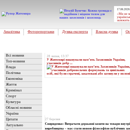
17.06.2026
«Ми не м
українськ
залежить
Аналітика
Фоторепортажи
Думка експерта
Власна думка
Ог
Головна
Топ-новина
Всі новини
28 липня, 13:37
У Житомирі вшанували пам’ять Захисників України,
Топ-новини
учасників добр ...
Влада
Політика
Економіка
Життя
Кримінал
Спорт
Культура
Обласні новини
Новини
» Матеріали за 27.03.2024
Україна
Цитати
27 березня
Свириденко: Витрачати державні кошти на товари внутр
Актуально
виробництва – має стати новою філософією публічних за