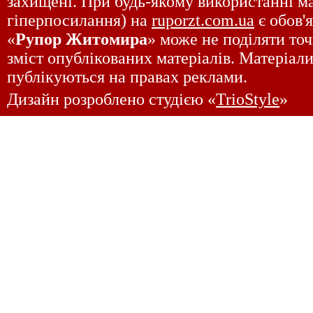
захищені. При будь-якому використанні ма
гіперпосилання) на
ruporzt.com.ua
є обов'
«
Рупор Житомира
» може не поділяти точ
зміст опублікованих матеріалів. Матеріали
публікуються на правах реклами.
Дизайн розроблено студією «
TrioStyle
»