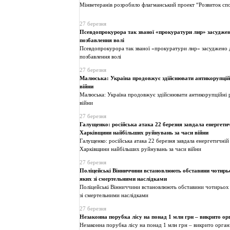
Мінветеранів розробило флагманський проект “Розвиток спо
27 березня
Псевдопрокурора так званої «прокуратури лнр» засуджен
позбавлення волі
Псевдопрокурора так званої «прокуратури лнр» засуджено 
позбавлення волі
27 березня
Малюська: Україна продовжує здійснювати антикорупцій
війни
Малюська: Україна продовжує здійснювати антикорупційні 
війни
27 березня
Галущенко: російська атака 22 березня завдала енергети
Харківщини найбільших руйнувань за часи війни
Галущенко: російська атака 22 березня завдала енергетичній
Харківщини найбільших руйнувань за часи війни
27 березня
Поліцейські Вінниччини встановлюють обставини чотирьо
яких зі смертельними наслідками
Поліцейські Вінниччини встановлюють обставини чотирьох а
зі смертельними наслідками
27 березня
Незаконна порубка лісу на понад 1 млн грн – викрито ор
Незаконна порубка лісу на понад 1 млн грн – викрито орган