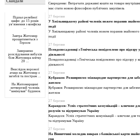
Скандали
Свириденко: Витрачати державні кошти на товари внутрішн
має стати новою філософією публічних закупівель
Актуально
27 березня
Підпал релейної
шафи: до 15 років
У Хмільницькому районі чоловік ножем поранив знайомог
ув’язнення з конфіска
події
...
У Хмільницькому районі чоловік ножем поранив знайомого т
Завтра Житомир
події
прощатиметься з
Героєм
27 березня
Псевдопосадовиці з Генічеська повідомлено про підозру 
Завершено
розслідування вибухів
діяльності
біля Житомира влітку
Псевдопосадовиці з Генічеська повідомлено про підозру у к
20 ...
діяльності
Внаслідок ворожої
27 березня
атаки на Житомир є
загиблі та постраж ...
Кубраков: Розширюємо міжнародне партнерство для забе
житлом
На Житомирщині
Кубраков: Розширюємо міжнародне партнерство для забезпе
нетверезий чоловік
“замінував” будинок
житлом
27 березня
Карандєєв: Успіх стратегічних комунікацій – ключове для
розумів та підтримував Україну
Карандєєв: Успіх стратегічних комунікацій – ключове для то
та підтримував Україну
27 березня
На Вінниччині молодик викрав з банківської карти знайо
грн