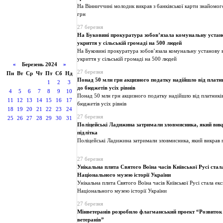
На Вінниччині молодик викрав з банківської карти знайомог
грн
27 березня
На Буковині прокуратура зобов’язала комунальну устан
укриття у сільській громаді на 500 людей
На Буковині прокуратура зобов’язала комунальну установу
укриття у сільській громаді на 500 людей
«
Березень 2024
»
27 березня
Пн
Вт
Ср
Чт
Пт
Сб
Нд
Понад 50 млн грн акцизного податку надійшло від плат
1
2
3
до бюджетів усіх рівнів
4
5
6
7
8
9
10
Понад 50 млн грн акцизного податку надійшло від платник
11
12
13
14
15
16
17
бюджетів усіх рівнів
18
19
20
21
22
23
24
27 березня
25
26
27
28
29
30
31
Поліцейські Ладижина затримали зловмисника, який вик
підлітка
Поліцейські Ладижина затримали зловмисника, який викрав г
27 березня
Унікальна плита Святого Воїна часів Київської Русі ста
Національного музею історії України
Унікальна плита Святого Воїна часів Київської Русі стала е
Національного музею історії України
27 березня
Мінветеранів розробило флагманський проект “Розвиток
ветеранів”