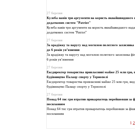
27 березня
Кулеба навів три аргументи на користь якнайшвидшого 
додаткових систем "Patriot"
Кулеба навів три аргументи на користь якнайшвидшого нада
додаткових систем "Patriot"
27 березня
За крадіжку та наругу над могилою полеглого захисника
до 6 років ув’язнення
За крадіжку та наругу над могилою полеглого захисника фі
6 років ув’язнення
27 березня
Ексдиректор товариства привласниві майже 25 млн грн, 
будівництво Палацу спорту у Тернополі
Ексдиректор товариства привласниві майже 25 млн грн, вид
будівництво Палацу спорту у Тернополі
27 березня
Понад 64 тис грн втратив прикарпатець перейшовши за 
посиланням
Понад 64 тис грн втратив прикарпатець перейшовши за фі
посиланням
1
2