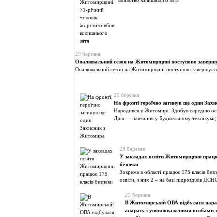
вбивство колишнього зятя
29 березня
Опалювальний сезон на Житомирщині поступово заверш
Опалювальний сезон на Житомирщині поступово завершуєт
29 березня
На фронті героїчно загинув ще один Зах
Народився у Житомирі. Здобув середню о
Далі — навчання у Будівельному технікумі,
29 березня
У закладах освіти Житомирщини працю
безпеки
Зокрема в області працює 175 класів безп
освіти, з них 2 – на базі підрозділів ДСН
29 березня
В Житомирській ОВА відбулася нара
апарату і уповноваженими особами з