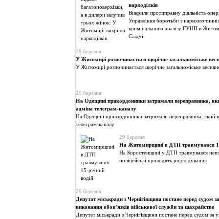
наркоділків
Викрили протиправну діяльність опе
Управління боротьби з наркозлочинніс
кримінального аналізу ГУНП в Житоми
Слідчі
29 березня
У Житомирі розпочинається щорічне загальноміське вес
У Житомирі розпочинається щорічне загальноміське весня
29 березня
На Одещині прикордонники затримали переправника, як
адміна телеграм-каналу
На Одещині прикордонники затримали переправника, який п
телеграм-каналу
29 березня
На Житомирщині в ДТП травмувався 15
На Коростенщині у ДТП травмувався непо
поліцейські проводять розслідування
29 березня
Депутат міськради з Чернігівщини постане перед судом за
виконання обов’язків військової служби та шахрайство
Депутат міськради з Чернігівщини постане перед судом за у