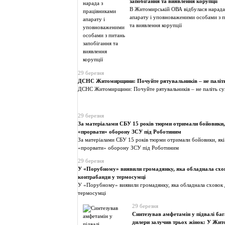
запобігання та виявлення корупції
В Житомирській ОВА відбулася нарада
апарату і уповноваженими особами з п
та виявлення корупції
29 березня
ДСНС Житомирщини: Почуйте рятувальників – не паліть
ДСНС Житомирщини: Почуйте рятувальників – не паліть су
29 березня
За матеріалами СБУ 15 років тюрми отримали бойовики,
«прорвати» оборону ЗСУ під Роботиним
За матеріалами СБУ 15 років тюрми отримали бойовики, які
«прорвати» оборону ЗСУ під Роботиним
29 березня
У «Порубному» виявили громадянку, яка обладнала схо
контрабанди у термосумці
У «Порубному» виявили громадянку, яка обладнала сховок 
термосумці
29 березня
Синтезував амфетамін у підвалі баг
дилери залучив трьох жінок: У Жит