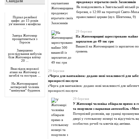
Скандали
продовжує втрачати своїх Захисників
Як повідомляють в Звягельській міській ра
Актуально
березня, о 12:00 на території Свято-Миха
православної церкви (вул. Шевченка, 9)
Підпал релейної
шафи: до 15 років
ув’язнення з конфіска
...
29 березня
Завтра Житомир
На Житомирщині зареєстровано майже 5
прощатиметься з
зарплатою до 49 тис грн
Героєм
Вакансії на Житомирщині із зарплатою по
Завершено
гривень
розслідування вибухів
біля Житомира влітку
20 ...
Внаслідок ворожої
29 березня
атаки на Житомир є
загиблі та постраж ...
єЧерга для вантажівок: додано нові можливості для забе
прозорості послуги
На Житомирщині
єЧерга для вантажівок: додано нові можливості для забезпе
нетверезий чоловік
“замінував” будинок
прозорості послуги
29 березня
У Житомирі чоловіка обікрали прямо в г
та поцупили з парковки автомобіль «Mer
Потерпілий розповів, що уранці прокинувш
двері у готельному номері та відсутність в
особистих речей та ключів від автівки.