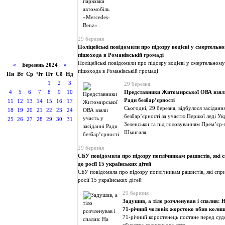
29 березня
Поліцейські повідомили про підозру водієві у смертельн
пішохода в Романівській громаді
Поліцейські повідомили про підозру водієві у смертельном
«
Березень 2024
»
пішохода в Романівській громаді
Пн
Вт
Ср
Чт
Пт
Сб
Нд
1
2
3
29 березня
4
5
6
7
8
9
10
Представники Житомирської ОВА взяли 
Ради безбар’єрності
11
12
13
14
15
16
17
Сьогодні, 29 березня, відбулося засіданн
18
19
20
21
22
23
24
безбар’єрності за участю Першої леді Ук
25
26
27
28
29
30
31
Зеленської та під головуванням Прем’єр-
Шмигаля.
29 березня
СБУ повідомила про підозру поплічникам рашистів, які с
до росії 15 українських дітей
СБУ повідомила про підозру поплічникам рашистів, які спри
росії 15 українських дітей
29 березня
Задушив, а тіло розчленував і спалив
71-річний чоловік жорстоко вбив колиш
71-річний коростенець постане перед суд