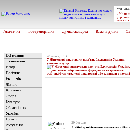
17.06.2026
«Ми не м
українськ
залежить
Аналітика
Фоторепортажи
Думка експерта
Власна думка
Ог
Головна
Топ-новина
Всі новини
28 липня, 13:37
У Житомирі вшанували пам’ять Захисників України,
Топ-новини
учасників добр ...
Влада
Політика
Економіка
Життя
Кримінал
Спорт
Культура
Обласні новини
Україна
Новини
» Матеріали за 29.03.2024
Цитати
29 березня
Актуально
У війні з російськими окупантами Жи