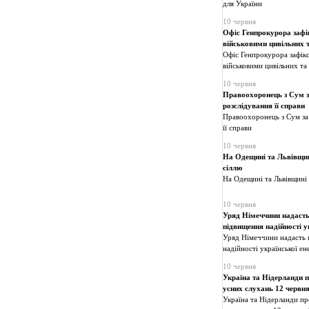
для України
10 червня
Офіс Генпрокурора зафі
військовими цивільних т
Офіс Генпрокурора зафікс
військовими цивільних та
10 червня
Правоохоронець з Сум за
розслідування її справи
Правоохоронець з Сум за 
її справи
10 червня
На Одещині та Львівщин
сіллю
На Одещині та Львівщині
10 червня
Уряд Німеччини надасть
підвищення надійності у
Уряд Німеччини надасть 
надійності української е
10 червня
Україна та Нідерланди 
усних слухань 12 червня
Україна та Нідерланди пр