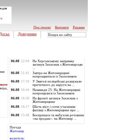
м для
го
Про проект
Контакти
Реклама
Досьє
Довідники
Обласні новини
06.08
22:04
На Херсонському напрямку
загинув Захисник з Житомирсько
...
пня
06.08
21:41
Завтра на Житомирщині
попрощаються із Захисником
06.08
17:19
У Звягелі поліцейські розшукали
ником
причетного до наруги на ...
втра,
06.08
16:44
Назавжди 25: На Житомирщині
попрощалися із Захисником
06.08
16:30
На фронті загинув Захисник з
Житомирщини
06.08
16:17
Шість міст і сотні учасників:
фахівці з Житомирщини про ...
06.08
15:48
Боєприпаси та вибухові речовини
«на продаж»: на Житомир ...
Погода
Житомир
вологість: