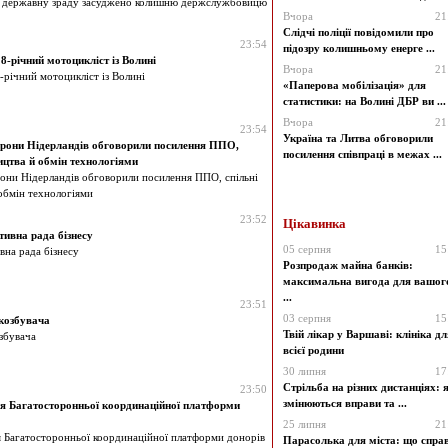
за державну зраду засуджено колишню держслужбовицю
Вчора
21
Слідчі поліції повідомили про
23:54
підозру колишньому енерге ...
8-річний мотоцикліст із Волині
Вчора
21
-річний мотоцикліст із Волині
«Паперова мобілізація» для
статистики: на Волині ДБР ви ...
Вчора
21
23:54
Україна та Литва обговорили
рони Нідерландів обговорили посилення ППО,
посилення співпраці в межах ...
ицтва й обмін технологіями
они Нідерландів обговорили посилення ППО, спільні
обмін технологіями
23:52
Цікавинка
ивна рада бізнесу
05 серпня
15
вна рада бізнесу
Розпродаж майна банків:
максимальна вигода для вашог
...
23:51
03 серпня
15
козбувача
Твій лікар у Варшаві: клініка дл
збувача
всієї родини
30 липня
17
Стрільба на різних дистанціях: 
23:50
змінюються вправи та ...
ня Багатосторонньої координаційної платформи
25 липня
21
я Багатосторонньої координаційної платформи донорів
Парасолька для міста: що справ