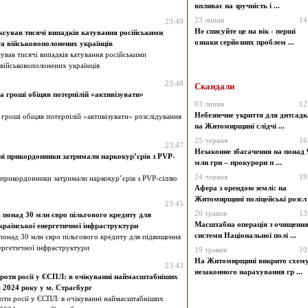
впливає на зручність і ...
23 липня
14
23:49
Не списуйте це на вік - перші
ксував тисячі випадків катування російськими
ознаки серйозних проблем ...
а військовополонених українців
ував тисячі випадків катування російськими
 військовополонених українців
23:48
Скандали
 гроші обіцяв потерпілій «активізувати»
03 липня
12
Небезпечне укриття для дитсадк
гроші обіцяв потерпілій «активізувати» розслідування
на Житомирщині слідчі ...
25 червня
16
23:47
Незаконне збагачення на понад 
і прикордонники затримали наркокур’єрів з PVP-
млн грн – прокурори п ...
24 червня
19
 прикордонники затримали наркокур’єрів з PVP-сіллю
Афера з орендою землі: на
Житомирщині поліцейські розсл .
23:45
20 травня
13
 понад 30 млн євро пільгового кредиту для
Масштабна операція з очищенн
країнської енергетичної інфраструктури
системи Національної полі ...
понад 30 млн євро пільгового кредиту для підвищення
нергетичної інфраструктури
19 травня
10
На Житомирщині викрито схем
23:43
незаконного нарахування гр ...
проти росії у ЄСПЛ: в очікуванні наймасштабніших
 2024 року у м. Страсбург
оти росії у ЄСПЛ: в очікуванні наймасштабніших