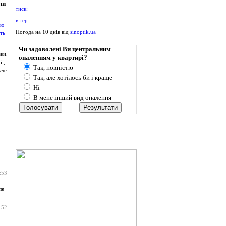
ли
тиск:
вітер:
Погода на 10 днів від
sinoptik.ua
Опитування
Чи задоволені Ви центральним
ки.
опаленням у квартирі?
ї,
Так, повністю
жче
Так, але хотілось би і краще
Ні
В мене інший вид опалення
:53
пе
:52