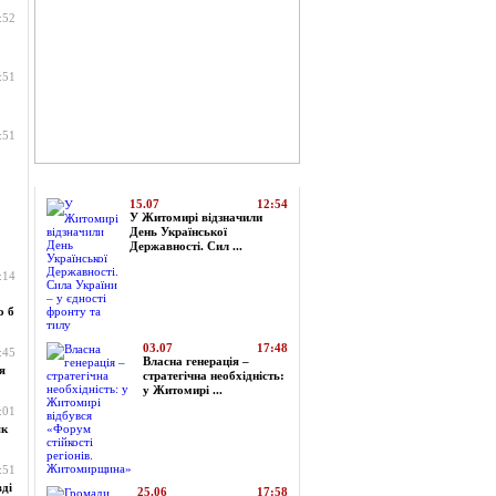
:52
:51
:51
Топ-новини
15.07
12:54
У Житомирі відзначили
День Української
Державності. Сил ...
:14
о б
03.07
17:48
:45
Власна генерація –
я
стратегічна необхідність:
у Житомирі ...
:01
як
:51
ді
25.06
17:58