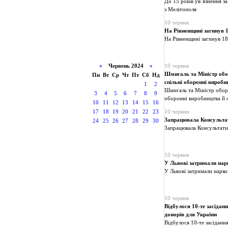
До 15 років ув’язнення 
з Мелітополя
10 червня
На Рівненщині загинув 1
На Рівненщині загинув 18
«
Червень 2024
»
10 червня
Шмигаль та Міністр обо
Пн
Вт
Ср
Чт
Пт
Сб
Нд
спільні оборонні виробн
1
2
Шмигаль та Міністр обор
3
4
5
6
7
8
9
оборонні виробництва й 
10
11
12
13
14
15
16
17
18
19
20
21
22
23
10 червня
Запрацювала Консультат
24
25
26
27
28
29
30
Запрацювала Консультати
10 червня
У Львові затримали нар
У Львові затримали нарко
10 червня
Відбулося 10-те засідан
донорів для України
Відбулося 10-те засіданн