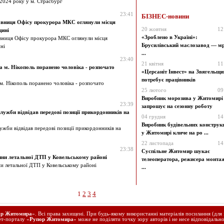
2024 року у м. Страсбург
23:41
БІЗНЕС-новини
тавниця Офісу прокурора МКС оглянули місця
20 жовтня
12
щині
«Зроблено в Україні»:
авниця Офісу прокурора МКС оглянули місця
Брусилівський маслозавод — мр
ні
...
23:40
21 квітня
11
 м. Нікополь поранено чоловіка - розпочато
«Церсаніт Інвест» на Звягельщи
потребує працівників
м. Нікополь поранено чоловіка - розпочато
25 лютого
09
Виробник морозива у Житомирі
23:39
запрошує на сезонну роботу
ужби відвідав передові позиції прикордонників на
04 грудня
14
Виробник будівельних конструк
жби відвідав передові позиції прикордонників на
у Житомирі кличе на ро ...
22 листопада
14
23:38
Суспільне Житомир шукає
вини летальної ДТП у Ковельському районі
телеоператора, режисера монта
ни летальної ДТП у Ковельському районі
...
1
2
3
4
ор Житомира
». Всі права захищені. При будь-якому використанні матеріалів посилання (для 
ет-порталу «
Рупор Житомира
» може не поділяти точку зору авторів і не несе відповідально