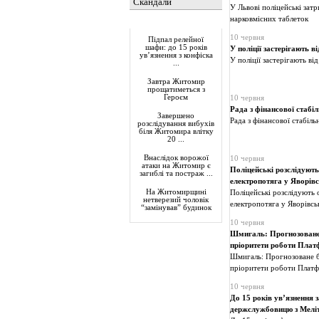
Скандали
У Львові поліцейські зат
нарковмісних таблеток
Актуально
10 червня
Підпал релейної
шафи: до 15 років
У поліції застерігають в
ув’язнення з конфіска
У поліції застерігають ві
...
Завтра Житомир
прощатиметься з
Героєм
10 червня
Рада з фінансової стабі
Завершено
Рада з фінансової стабіль
розслідування вибухів
біля Житомира влітку
20 ...
Внаслідок ворожої
10 червня
атаки на Житомир є
Поліцейські розслідують
загиблі та постраж ...
електропотяга у Яворів
На Житомирщині
Поліцейські розслідують о
нетверезий чоловік
електропотяга у Яворівсь
“замінував” будинок
10 червня
Шмигаль: Прогнозоване 
пріоритети роботи Плат
Шмигаль: Прогнозоване б
пріоритети роботи Платф
10 червня
До 15 років ув’язнення
держслужбовицю з Мелі