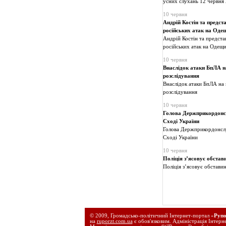
усних слухань 12 червня 
10 червня
Андрій Костін та предс
російських атак на Оде
Андрій Костін та предст
російських атак на Одещи
10 червня
Внаслідок атаки БпЛА на
розслідування
Внаслідок атаки БпЛА на 
розслідування
10 червня
Голова Держприкордонсл
Сході України
Голова Держприкордонслу
Сході України
10 червня
Поліція з’ясовує обста
Поліція з’ясовує обстави
© 2009, Громадсько-політичний Інтернет-портал «
Руп
на
ruporzt.com.ua
є обов'язковим. Адміністрація Інтерн