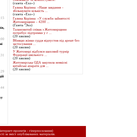
(газета «Ехо»)
Галина Корінна: «Наше завдання –
збільшувати кількість ...
(газета «Ехо»)
:15
Галина Корінна: «У служби зайнятості
Житомирщини – 4200 ...
(Газета "Эхо)
ія,
Талановитий співак з Житомирщини
потребує підтримки у г ...
(20 хвилин)
:00
Вбивцю жінки суддя відпустив під арешт без
ні
застосування ...
(20 хвилин)
У Житомирі відбувся шаховий турнір
Федерації шкільного ...
:31
(20 хвилин)
Житомирська ОДА закупила неякісні
китайські апарати для ...
(20 хвилин)
:29
цій
:44
жу
інтернет-проектів - гіперпосилання)
сті за зміст опублікованих матеріалів.