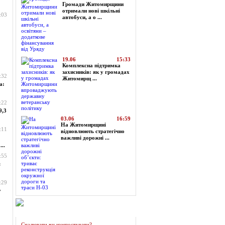
Громади Житомирщини
отримали нові шкільні
:03
автобуси, а о ...
19.06
15:33
Комплексна підтримка
захисників: як у громадах
:32
Житомирщ ...
а:
:22
9,3
03.06
16:59
На Житомирщині
:11
відновлюють стратегічно
важливі дорожні ...
..
:55
я
:29
у
Огляд преси
Спалювати чи компостувати?