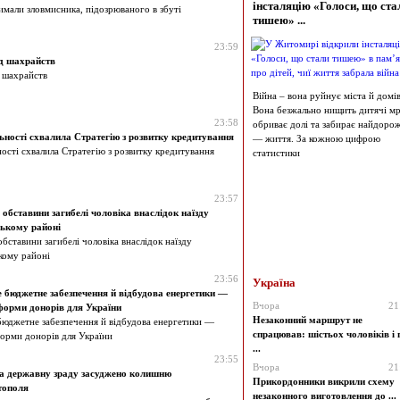
інсталяцію «Голоси, що ста
римали зловмисника, підозрюваного в збуті
тишею» ...
23:59
ід шахрайств
д шахрайств
Війна – вона руйнує міста й домів
Вона безжально нищить дитячі мрі
23:58
обриває долі та забирає найдоро
льності схвалила Стратегію з розвитку кредитування
— життя. За кожною цифрою
ності схвалила Стратегію з розвитку кредитування
статистики
23:57
 обставини загибелі чоловіка внаслідок наїзду
ському районі
бставини загибелі чоловіка внаслідок наїзду
кому районі
23:56
Україна
бюджетне забезпечення й відбудова енергетики —
Вчора
21
форми донорів для України
Незаконний маршрут не
юджетне забезпечення й відбудова енергетики —
спрацював: шістьох чоловіків і 
орми донорів для України
...
23:55
Вчора
21
 за державну зраду засуджено колишню
Прикордонники викрили схему
тополя
незаконного виготовлення до ...