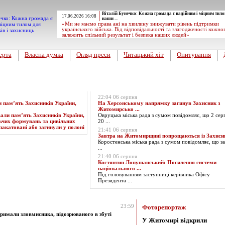
Віталій Бунечко: Кожна громада є надійним і міцним тило
17.06.2026 16:08
наши ...
«Ми не маємо права ані на хвилину знижувати рівень підтримки
українського війська. Від відповідальності та злагодженості кожно
залежить спільний результат і безпека наших людей»
ерта
Власна думка
Огляд преси
Читацький хіт
Опитування
Експрес-новини
22:04 06 серпня
пам’ять Захисників України,
На Херсонському напрямку загинув Захисник з
Житомирсько ...
Овруцька міська рада з сумом повідомляє, що 2 сер
20 ...
21:41 06 серпня
Завтра на Житомирщині попрощаються із Захис
Коростенська міська рада з сумом повідомляє, що за
...
21:40 06 серпня
Костянтин Лопушанський: Посилення системи
національного ...
Під головуванням заступниці керівника Офісу
Президента ...
за 10.06.2024
23:59
Фоторепортаж
тримали зловмисника, підозрюваного в збуті
У Житомирі відкрили