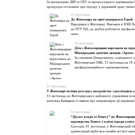
За матеріалами ДБР та СБУ та процесуального керівництва 
прокурора оголошено про підозру у державній зраді чинн
14 листопада
До Житомира на щиті повернувся Герой
Народився у Житомирі. Навчався в ЗОШ №3
до ПТУ №6, де здобув робітничу професію.
свою
14 листопада
Діти з Житомирщини вирушили на відп
Міжнародних дитячих центрів «Артек»
За сприяння Департаменту соціального з
Житомирської ОВА, 13 листопада на 10 
профорієнтаційного самовизначення
14 листопада
У Житомирі поліція розслідує шахрайства з реалізацією 
13 листопада до Житомирського районного управління поліц
жителька Київщини із заявою про неправомірні дії керівниці
14 листопада
“Діалог влади та бізнесу” на Житомирщин
партнерство бізнесу і освіти заради успіху
Сьогодні, 01 листопада, у Житомирській об
адміністрації відбулася онлайн-зустріч кері