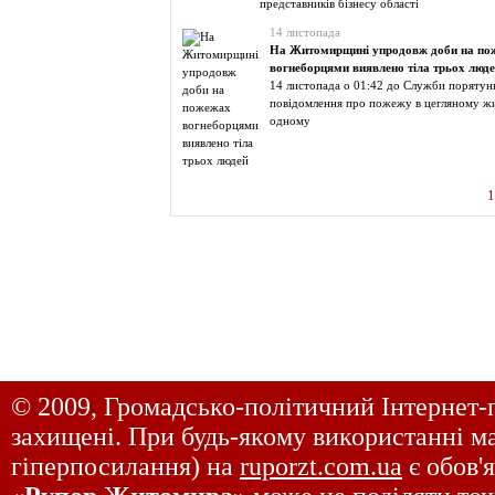
представників бізнесу області
14 листопада
На Житомирщині упродовж доби на по
вогнеборцями виявлено тіла трьох люд
14 листопада о 01:42 до Служби порятун
повідомлення про пожежу в цегляному ж
одному
1
© 2009, Громадсько-політичний Інтернет-
захищені. При будь-якому використанні ма
гіперпосилання) на
ruporzt.com.ua
є обов'