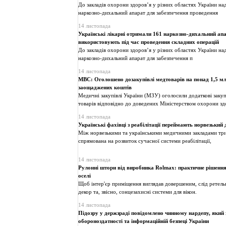
До закладів охорони здоров’я у різних областях України н
наркозно-дихальний апарат для забезпечення проведення
14 листопада
Українські лікарні отримали 161 наркозно-дихальний апа
використовують під час проведення складних операцій
До закладів охорони здоров’я у різних областях України н
наркозно-дихальний апарат для забезпечення п
14 листопада
МВС: Оголошено дозакупівлі медтоварів на понад 1,5 мл
заощаджених коштів
Медичні закупівлі України (МЗУ) оголосили додаткові заку
товарів відповідно до доведених Міністерством охорони зд
14 листопада
Українські фахівці з реабілітації переймають норвезький 
Між норвезькими та українськими медичними закладами три
спрямована на розвиток сучасної системи реабілітації,
14 листопада
Рулонні штори від виробника Rolmax: практичне рішення
оселі
Щоб інтер'єр приміщення виглядав довершеним, слід ретель
декор та, звісно, сонцезахисні системи для вікон.
14 листопада
Підозру у держзраді повідомлено чинному нардепу, який
обороноздатності та інформаційній безпеці України