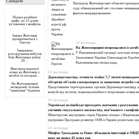
Скандали
Прокурор Житомирської обласної прокурат
суду обвинувальний акт стосовно мешканця
Актуально
фактом виправдовування
Підпал релейної
шафи: до 15 років
ув’язнення з конфіска
...
Завтра Житомир
прощатиметься з
Героєм
14 листопада
На Житомирщині попрощалися із загиб
Завершено
У Радомишльській громаді сьогодні попр
розслідування вибухів
біля Житомира влітку
Захисником України Олександром Горобен
20 ...
Радомишльська міська рада,
Внаслідок ворожої
14 листопада
атаки на Житомир є
загиблі та постраж ...
Держенергонагляд: оглянуто майже 7,7 тисячі пошкодже
обстрілів об’єктів електромереж та визначено потреби з 
На Житомирщині
Представники територіальних органів Держенергонагляду у 
нетверезий чоловік
“замінував” будинок
комісій від початку повномасштабного вторгнення оглянул
14 листопада
Українські поліцейські проходять навчання з реагуванн
злочинів сексуального насильства, пов’язаного з конфлі
Міністерство внутрішніх справ України спільно з Національ
підтримки Програми розвитку ООН в Україні розпочали се
14 листопада
Мінфін: Громадяни та бізнес збільшили інвестиції в ОВД
року на понад 45 млрд грн