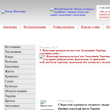
17.06.2026
«Ми не м
українськ
залежить
Аналітика
Фоторепортажи
Думка експерта
Власна думка
Ог
Головна
Топ-новина
Всі новини
28 липня, 13:37
У Житомирі вшанували пам’ять Захисників України,
Топ-новини
учасників добр ...
Влада
Політика
Економіка
Життя
Кримінал
Спорт
Культура
Обласні новини
Новини
» Матеріали за 14.11.2024
Україна
Цитати
14 листопада
У Коростені судитимуть місцевого лікаря
Актуально
збройної агресії рф проти України