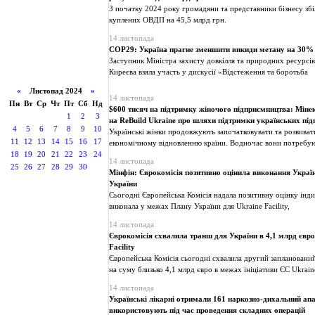
З початку 2024 року громадяни та представники бізнесу зб
куплених ОВДП на 45,5 млрд грн.
14 листопада
COP29: Україна прагне зменшити викиди метану на 30% 
Заступник Міністра захисту довкілля та природних ресурсів
Киреєва взяла участь у дискусії «Відстеження та боротьба
«
Листопад 2024
»
14 листопада
Пн
Вт
Ср
Чт
Пт
Сб
Нд
$600 тисяч на підтримку жіночого підприємництва: Міне
1
2
3
на ReBuild Ukraine про шляхи підтримки українських пі
4
5
6
7
8
9
10
Українські жінки продовжують започатковувати та розвиват
11
12
13
14
15
16
17
економічному відновленню країни. Водночас вони потребу
18
19
20
21
22
23
24
14 листопада
25
26
27
28
29
30
Мінфін: Єврокомісія позитивно оцінила виконання Укра
України
Сьогодні Європейська Комісія надала позитивну оцінку інди
виконала у межах Плану України для Ukraine Facility,
14 листопада
Єврокомісія схвалила транш для України в 4,1 млрд євро
Facility
Європейська Комісія сьогодні схвалила другий запланований
на суму близько 4,1 млрд євро в межах ініціативи ЄС Ukraine 
14 листопада
Українські лікарні отримали 161 наркозно-дихальний апа
використовують під час проведення складних операцій