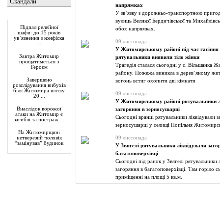
Скандали
напрямках
У зв’язку з дорожньо-транспортною пригод
Актуально
вулиць Великої Бердичівської та Михайлівсь
Підпал релейної
обох напрямках.
шафи: до 15 років
ув’язнення з конфіска
09 листопада
...
У Житомирському районі під час гасіння
Завтра Житомир
рятувальники виявили тіло жінки
прощатиметься з
Трагедія сталася сьогодні у с. Вільшанка 
Героєм
району. Пожежа виникла в дерев’яному жи
Завершено
вогонь встиг охопити дві кімнати
розслідування вибухів
біля Житомира влітку
09 листопада
20 ...
У Житомирському районі рятувальники л
Внаслідок ворожої
загоряння в зерносушарці
атаки на Житомир є
Сьогодні вранці рятувальники ліквідували з
загиблі та постраж ...
зерносушарці у селищі Попільня Житомирс
На Житомирщині
09 листопада
нетверезий чоловік
“замінував” будинок
У Звягелі рятувальники ліквідували заго
багатоповерхівці
Сьогодні під ранок у Звягелі рятувальники 
загоряння в багатоповерхівці. Там горіло с
приміщенні на площі 5 кв.м.