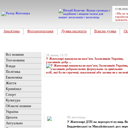
17.06.2026
«Ми не м
українськ
залежить
Аналітика
Фоторепортажи
Думка експерта
Власна думка
Ог
Головна
Топ-новина
Всі новини
28 липня, 13:37
У Житомирі вшанували пам’ять Захисників України,
Топ-новини
учасників добр ...
Влада
Політика
Економіка
Життя
Кримінал
Спорт
Культура
Обласні новини
Новини
» Матеріали за 09.11.2025
Україна
Цитати
09 листопада
У Житомирі ДТП на перехресті вулиць Ве
Актуально
Бердичівської та Михайлівської: рух пер