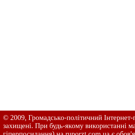
© 2009, Громадсько-політичний Інтернет-
захищені. При будь-якому використанні ма
гіперпосилання) на
ruporzt.com.ua
є обов'