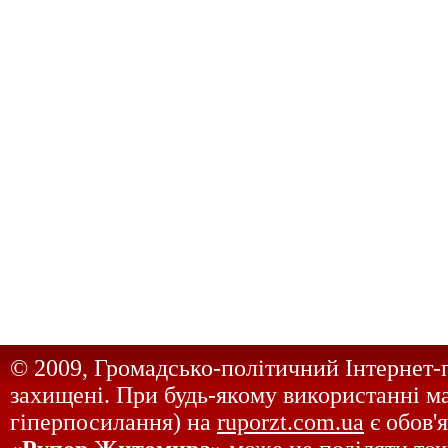
© 2009, Громадсько-політичний Інтернет-
захищені. При будь-якому використанні ма
гіперпосилання) на
ruporzt.com.ua
є обов'