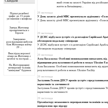
Скандали
який стояв на захисті України від російських
життя за Батьківщину...
Актуально
20 листопада
Підпал релейної
шафи: до 15 років
У День захисту дітей МВС презентувало аудіокнигу «Гол
ув’язнення з конфіска
У День захисту дітей МВС презентувало аудіокнигу «Голос
...
Завтра Житомир
прощатиметься з
Героєм
20 листопада
У ДСНС відбулася зустріч з із делегацією Сирійської Ара
Завершено
обговорили подальшу співпрацю
розслідування вибухів
біля Житомира влітку
У ДСНС відбулася зустріч з із делегацією Сирійської Арабсь
20 ...
обговорили подальшу співпрацю
Внаслідок ворожої
20 листопада
атаки на Житомир є
Алла Басалаєва: Особливі повноваження вимагають від 
загиблі та постраж ...
підвищення результативності роботи в межах Ukraine Faci
На Житомирщині
Алла Басалаєва: Особливі повноваження вимагають від ауди
нетверезий чоловік
результативності роботи в межах Ukraine Facility
“замінував” будинок
20 листопада
Заступник Голови ДПСУ провів зустріч з представникам
наркотиків та злочинності
Заступник Голови ДПСУ провів зустріч з представниками У
наркотиків та злочинності
20 листопада
Організатору незаконного переправлення чоловіків за к
повідомлено про підозру