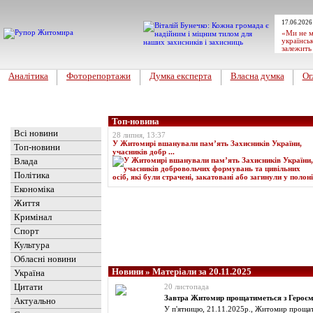
17.06.2026
«Ми не м
українськ
залежить
Аналітика
Фоторепортажи
Думка експерта
Власна думка
Ог
Головна
Топ-новина
Всі новини
28 липня, 13:37
У Житомирі вшанували пам’ять Захисників України,
Топ-новини
учасників добр ...
Влада
Політика
Економіка
Життя
Кримінал
Спорт
Культура
Обласні новини
Новини
» Матеріали за 20.11.2025
Україна
Цитати
20 листопада
Завтра Житомир прощатиметься з Героє
Актуально
У п'ятницю, 21.11.2025р., Житомир прощат