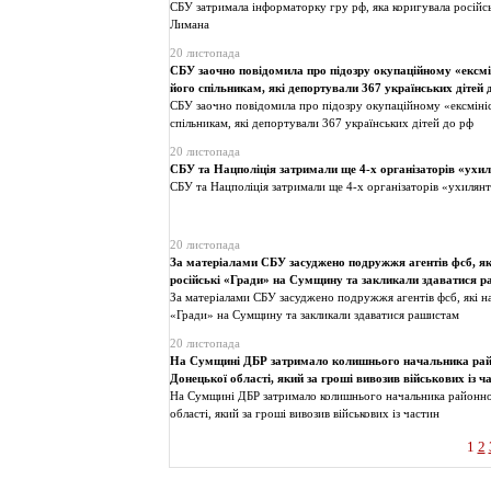
СБУ затримала інформаторку гру рф, яка коригувала російс
Лимана
20 листопада
СБУ заочно повідомила про підозру окупаційному «ексмін
його спільникам, які депортували 367 українських дітей 
СБУ заочно повідомила про підозру окупаційному «ексмініс
спільникам, які депортували 367 українських дітей до рф
20 листопада
СБУ та Нацполіція затримали ще 4-х організаторів «ухи
СБУ та Нацполіція затримали ще 4-х організаторів «ухилян
20 листопада
За матеріалами СБУ засуджено подружжя агентів фсб, як
російські «Гради» на Сумщину та закликали здаватися 
За матеріалами СБУ засуджено подружжя агентів фсб, які н
«Гради» на Сумщину та закликали здаватися рашистам
20 листопада
На Сумщині ДБР затримало колишнього начальника рай
Донецької області, який за гроші вивозив військових із ч
На Сумщині ДБР затримало колишнього начальника районно
області, який за гроші вивозив військових із частин
1
2