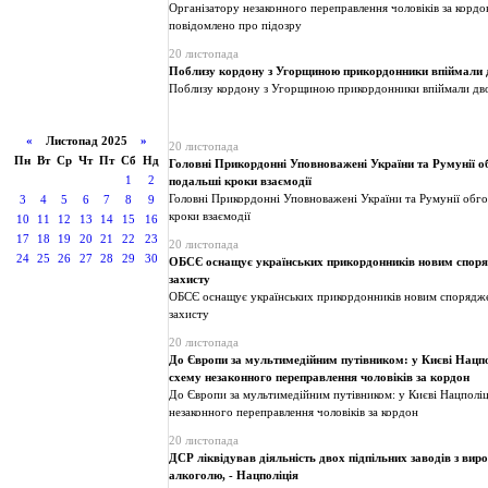
Організатору незаконного переправлення чоловіків за кордо
повідомлено про підозру
20 листопада
Поблизу кордону з Угорщиною прикордонники впіймали 
Поблизу кордону з Угорщиною прикордонники впіймали дв
«
Листопад 2025
»
20 листопада
Пн
Вт
Ср
Чт
Пт
Сб
Нд
Головні Прикордонні Уповноважені України та Румунії 
1
2
подальші кроки взаємодії
Головні Прикордонні Уповноважені України та Румунії обг
3
4
5
6
7
8
9
кроки взаємодії
10
11
12
13
14
15
16
17
18
19
20
21
22
23
20 листопада
24
25
26
27
28
29
30
ОБСЄ оснащує українських прикордонників новим спо
захисту
ОБСЄ оснащує українських прикордонників новим споряд
захисту
20 листопада
До Європи за мультимедійним путівником: у Києві Нацп
схему незаконного переправлення чоловіків за кордон
До Європи за мультимедійним путівником: у Києві Нацполі
незаконного переправлення чоловіків за кордон
20 листопада
ДСР ліквідував діяльність двох підпільних заводів з вир
алкоголю, - Нацполіція