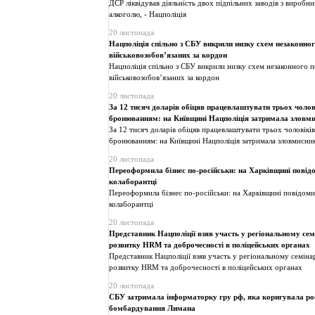
ДСР ліквідував діяльність двох підпільних заводів з виробн
алкоголю, - Нацполіція
20 листопада
Нацполіція спільно з СБУ викрили низку схем незаконно
військовозобов’язаних за кордон
Нацполіція спільно з СБУ викрили низку схем незаконного 
військовозобов’язаних за кордон
20 листопада
За 12 тисяч доларів обіцяв працевлаштувати трьох чолові
бронюванням: на Київщині Нацполіція затримала зловм
За 12 тисяч доларів обіцяв працевлаштувати трьох чоловіків
бронюванням: на Київщині Нацполіція затримала зловмисни
20 листопада
Переоформила бізнес по-російськи: на Харківщині повід
колаборантці
Переоформила бізнес по-російськи: на Харківщині повідоми
колаборантці
20 листопада
Представник Нацполіції взяв участь у регіональному се
розвитку HRM та доброчесності в поліцейських органах
Представник Нацполіції взяв участь у регіональному семін
розвитку HRM та доброчесності в поліцейських органах
20 листопада
СБУ затримала інформаторку гру рф, яка коригувала рос
бомбардування Лимана