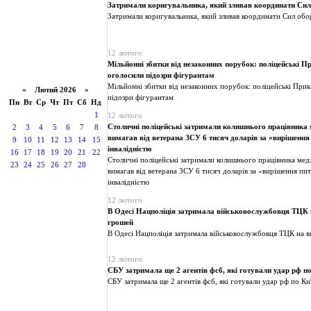
Затримали коригувальника, який зливав координати Сил
Затримали коригувальника, який зливав координати Сил обо
12 лютого
Мільйонні збитки від незаконних порубок: поліцейські П
оголосили підозри фігурантам
Мільйонні збитки від незаконних порубок: поліцейські При
«
Лютий 2026
»
підозри фігурантам
Пн
Вт
Ср
Чт
Пт
Сб
Нд
1
12 лютого
Столичні поліцейські затримали колишнього працівника 
2
3
4
5
6
7
8
вимагав від ветерана ЗСУ 6 тисяч доларів за «вирішення
9
10
11
12
13
14
15
інвалідністю
16
17
18
19
20
21
22
Столичні поліцейські затримали колишнього працівника медз
23
24
25
26
27
28
вимагав від ветерана ЗСУ 6 тисяч доларів за «вирішення пит
інвалідністю
12 лютого
В Одесі Нацполіція затримала військовослужбовця ТЦК 
грошей
В Одесі Нацполіція затримала військовослужбовця ТЦК на 
12 лютого
СБУ затримала ще 2 агентів фсб, які готували удар рф п
СБУ затримала ще 2 агентів фсб, які готували удар рф по Ки