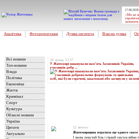
17.06.2026
«Ми не м
українськ
залежить
Аналітика
Фоторепортажи
Думка експерта
Власна думка
Ог
Головна
Топ-новина
Всі новини
28 липня, 13:37
У Житомирі вшанували пам’ять Захисників України,
Топ-новини
учасників добр ...
Влада
Політика
Економіка
Життя
Кримінал
Спорт
Культура
Обласні новини
Новини
» Матеріали за 12.02.2026
Україна
Цитати
12 лютого
Житомирщина втратила ще одного свого
Актуально
І знову пекучий біль і гіркий смуток війни 