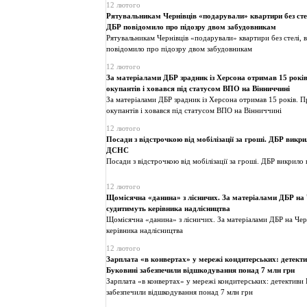
12 лютого
Рятувальникам Чернівців «подарували» квартири без стелі
ДБР повідомило про підозру двом забудовникам
Рятувальникам Чернівців «подарували» квартири без стелі, в
повідомило про підозру двом забудовникам
12 лютого
За матеріалами ДБР зрадник із Херсона отримав 15 рокі
окупантів і ховався під статусом ВПО на Вінниччині
За матеріалами ДБР зрадник із Херсона отримав 15 років. 
окупантів і ховався під статусом ВПО на Вінниччині
12 лютого
Посади з відстрочкою від мобілізації за гроші. ДБР викр
ДСНС
Посади з відстрочкою від мобілізації за гроші. ДБР викрил
12 лютого
Щомісячна «данина» з лісничих. За матеріалами ДБР на
судитимуть керівника надлісництва
Щомісячна «данина» з лісничих. За матеріалами ДБР на Че
керівника надлісництва
12 лютого
Зарплата «в конвертах» у мережі кондитерських: детект
Буковині забезпечили відшкодування понад 7 млн грн
Зарплата «в конвертах» у мережі кондитерських: детективи 
забезпечили відшкодування понад 7 млн грн