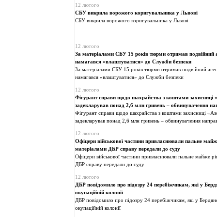
12 лютого
СБУ викрила ворожого коригувальника у Львові
СБУ викрила ворожого коригувальника у Львові
12 лютого
За матеріалами СБУ 15 років тюрми отримав подвійний а
намагався «влаштуватися» до Служби безпеки
За матеріалами СБУ 15 років тюрми отримав подвійний аген
намагався «влаштуватися» до Служби безпеки
12 лютого
Фігурант справи щодо шахрайства з коштами захисниці «
задекларував понад 2,6 млн гривень – обвинувачення на
Фігурант справи щодо шахрайства з коштами захисниці «Азо
задекларував понад 2,6 млн гривень – обвинувачення напра
12 лютого
Офіцери військової частини привласнювали пальне майже
матеріалами ДБР справу передали до суду
Офіцери військової частини привласнювали пальне майже рік
ДБР справу передали до суду
12 лютого
ДБР повідомило про підозру 24 перебіжчикам, які у Бер
окупаційній колонії
ДБР повідомило про підозру 24 перебіжчикам, які у Бердя
окупаційній колонії