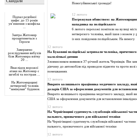
Скандали
Новогуйвинської громади!
Актуально
12 лютого
Підпал релейної
Погрожував вбивством: на Житомирщині
шафи: до 15 років
ув’язнення з конфіска
нападника на поліцейського
...
6 лютого перехожі помітили на вулиці міст
нетверезого чоловіка, який ішов з ножем у 
Завтра Житомир
прощатиметься з
із них повідомив поліцейським. На вимогу
Героєм
12 лютого
Завершено
На Буковині поліцейські затримали чоловіка, причетног
розслідування вибухів
біля Житомира влітку
малолітньої дитини
20 ...
Зловмисником виявився 37-річний житель Чернівців. Він за
дівчину до автомобіля під приводом підвезти та проти волі
Внаслідок ворожої
атаки на Житомир є
помешканнях
загиблі та постраж ...
12 лютого
На Житомирщині
Викрито колишнього працівника медичного закладу, який
нетверезий чоловік
доларів США за оформлення документів для встановленн
“замінував” будинок
Викрито колишнього працівника медичного закладу, який вим
США за оформлення документів для встановлення інвалідно
12 лютого
На Чернігівщині судитимуть службовців військової част
пального, призначеного для військової техніки
На Чернігівщині судитимуть службовців військової частини 
пального, призначеного для військової техніки
12 лютого