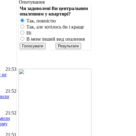
Опитування
Чи задоволені Ви центральним
опаленням у квартирі?
Так, повністю
Так, але хотілось би і краще
Ні
В мене інший вид опалення
21:53
 не
21:52
рили
21:52
омили
ьому
21:51