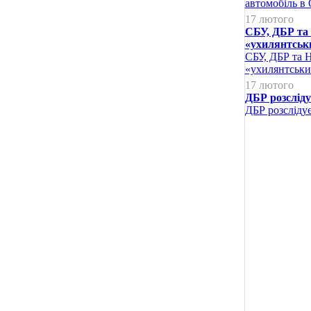
автомобіль в 
17 лютого
СБУ, ДБР та 
«ухилянтськ
СБУ, ДБР та Н
«ухилянтськи
17 лютого
ДБР розсліду
ДБР розслідує