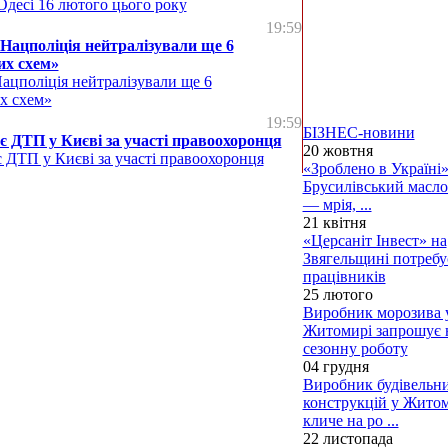
Одесі 16 лютого цього року
19:59
Нацполіція нейтралізували ще 6
их схем»
ацполіція нейтралізували ще 6
х схем»
19:59
БІЗНЕС-новини
є ДТП у Києві за участі правоохоронця
20 жовтня
 ДТП у Києві за участі правоохоронця
«Зроблено в Україні»
Брусилівський масло
— мрія, ...
21 квітня
«Церсаніт Інвест» на
Звягельщині потребу
працівників
25 лютого
Виробник морозива 
Житомирі запрошує 
сезонну роботу
04 грудня
Виробник будівельн
конструкцій у Жито
кличе на ро ...
22 листопада