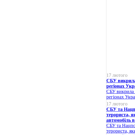
17 лютого
СБУ викрила 
регіонах Укр
СБУ викрила щ
регіонах Укра
17 лютого
СБУ та Нацпо
терориста, я
автомобіль в
СБУ та Нацпол
терориста, як