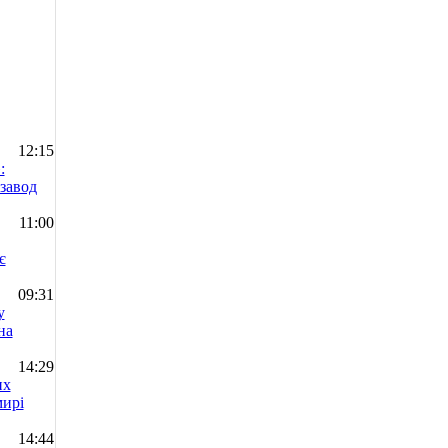
12:15
:
завод
11:00
є
09:31
у
на
14:29
их
мирі
14:44