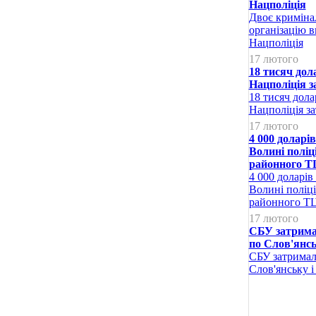
Нацполіція
Двоє криміна
організацію в
Нацполіція
17 лютого
18 тисяч дол
Нацполіція з
18 тисяч дола
Нацполіція з
17 лютого
4 000 доларі
Волині поліц
районного Т
4 000 доларів
Волині поліц
районного Т
17 лютого
СБУ затримал
по Слов'янсь
СБУ затримал
Слов'янську і