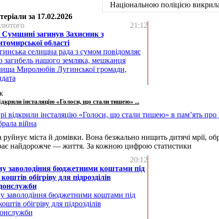
Національною поліцією викрила 
еріали за 17.02.2026
 лютого
21:12
 Сумщині загинув Захисник з
томирської області
гинська селищна рада з сумом повідомляє
о загибель нашого земляка, мешканця
лища Миролюбів Лугинської громади,
лдата
ж
дкрили інсталяцію «Голоси, що стали тишею» ...
а руйнує міста й домівки. Вона безжально нищить дитячі мрії, об
ирає найдорожче — життя. За кожною цифрою статистики
20:12
му заволодіння бюджетними коштами під
 коштів обігріву для підрозділів
донслужби
у заволодіння бюджетними коштами під
коштів обігріву для підрозділів
онслужби