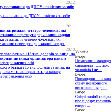
20:12
у постачання до ДПСУ неякісних засобів
у постачання до ДПСУ неякісних засобів
20:11
и затримали четверо чоловіків, які
незаконно перетнути державний кордон
и затримали четверо чоловіків, які
езаконно перетнути державний кордон
20:10
Україна
лого батька і 15 тис. доларів за виїзд: на
Вчора
икрили митника-організатора каналу
Незаконний маршрут
переправлення осіб
спрацював: шістьох
лого батька і 15 тис. доларів за виїзд: на
чоловіків і пе ...
крили митника-організатора каналу
Вчора
переправлення осіб
Прикордонники вик
схему незаконного
виготовлення до ...
Вчора
Слідчі поліції повід
про підозру колишн
енерге ...
Вчора