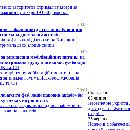
льних авторитетів отримали підозри за
имагання у лікаря 19 000 доларів, -
20:06
арів за фальшиві діагнози: на Київщині
атримала двох зловмисників
рів за фальшиві діагнози: на Київщині
атримала двох зловмисників
20:05
в за вирішення мобілізаційних питань: на
ія затримала групу військовослужбовців
ЦК та СП
 за вирішення мобілізаційних питань: на
ія затримала групу військовослужбовців
ЦК та СП
20:01
Скандали
а агента фсб, який наводив авіабомби
03 липня
ку і чекав на рашистів
Небезпечне укриття 
а агента фсб, який наводив авіабомби по
дитсадка: на Житом
 чекав на рашистів
слідчі ...
25 червня
Незаконне збагаченн
понад 9,3 млн грн –