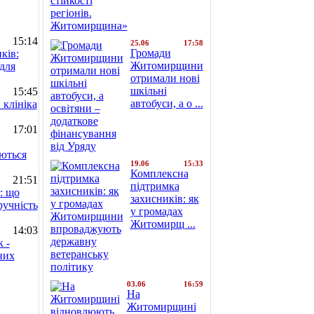
15:14
25.06
17:58
Громади
ків:
Житомирщини
для
отримали нові
шкільні
15:45
автобуси, а о ...
 клініка
17:01
юються
19.06
15:33
Комплексна
21:51
підтримка
: що
захисників: як
ручність
у громадах
Житомирщ ...
14:03
 -
них
03.06
16:59
На
Житомирщині