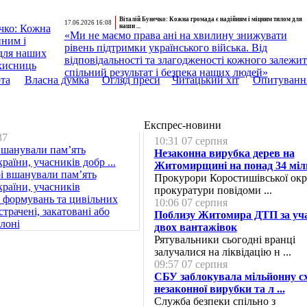
Віталій Бунечко: Кожна громада є надійним і міцним тилом для
17.06.2026 16:08
наши ...
«Ми не маємо права ані на хвилину знижувати
рівень підтримки українського війська. Від
відповідальності та злагодженості кожного залежит
спільний результат і безпека наших людей»
та
Власна думка
Огляд преси
Читацький хіт
Опитуванн
Експрес-новини
37
10:31 07 серпня
шанували пам’ять
Незаконна вирубка дерев на
раїни, учасників добр ...
Житомирщині на понад 34 міль 
Прокурори Коростишівської ок
прокуратури повідоми ...
10:06 07 серпня
Поблизу Житомира ДТП за уч
двох вантажівок
Рятувальники сьогодні вранці
залучалися на ліквідацію н ...
09:57 07 серпня
СБУ заблокувала мільйонну с
незаконної вирубки та л ...
Служба безпеки спільно з