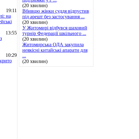
(20 хвилин)
19:11
Вбивцю жінки суддя відпустив
і: на
під арешт без застосування ...
йські
(20 хвилин)
У Житомирі відбувся шаховий
13:55
турнір Федерації шкільного ...
з
(20 хвилин)
Житомирська ОДА закупила
неякісні китайські апарати для
10:29
...
крито
(20 хвилин)