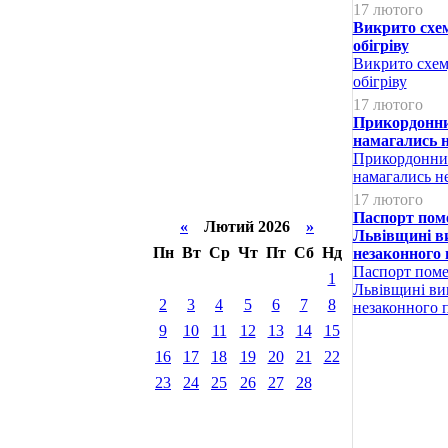
17 лютого
Викрито схем
обігріву
Викрито схем
обігріву
17 лютого
Прикордонник
намагались 
Прикордонник
намагались н
17 лютого
Паспорт помер
«
Лютий 2026
»
Львівщині в
Пн
Вт
Ср
Чт
Пт
Сб
Нд
незаконного 
Паспорт помер
1
Львівщині ви
2
3
4
5
6
7
8
незаконного 
9
10
11
12
13
14
15
16
17
18
19
20
21
22
23
24
25
26
27
28