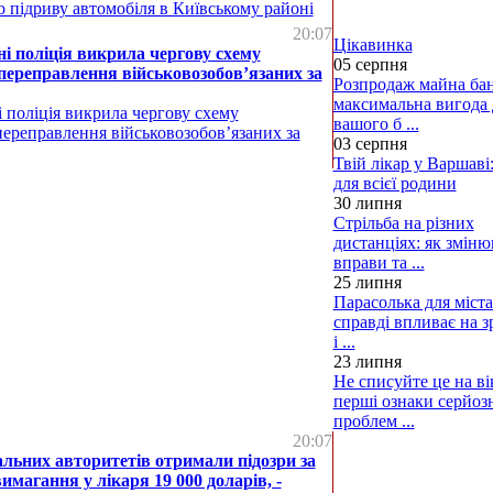
 підриву автомобіля в Київському районі
20:07
Цікавинка
 поліція викрила чергову схему
05 серпня
переправлення військовозобов’язаних за
Розпродаж майна бан
максимальна вигода 
 поліція викрила чергову схему
вашого б ...
переправлення військовозобов’язаних за
03 серпня
Твій лікар у Варшаві:
для всієї родини
30 липня
Стрільба на різних
дистанціях: як змін
вправи та ...
25 липня
Парасолька для міста
справді впливає на з
і ...
23 липня
Не списуйте це на вік
перші ознаки серйоз
проблем ...
20:07
льних авторитетів отримали підозри за
имагання у лікаря 19 000 доларів, -