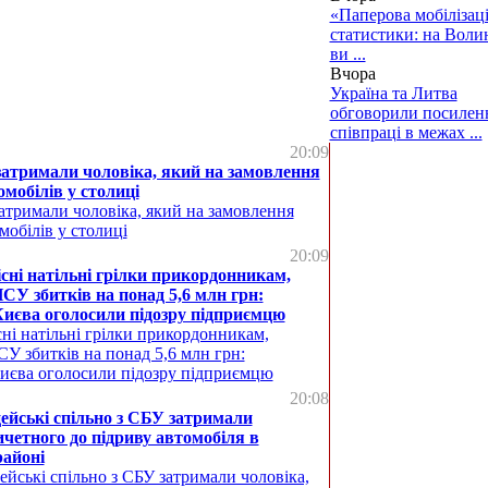
«Паперова мобілізаці
статистики: на Воли
ви ...
Вчора
Україна та Литва
обговорили посилен
співпраці в межах ...
20:09
затримали чоловіка, який на замовлення
омобілів у столиці
атримали чоловіка, який на замовлення
мобілів у столиці
20:09
сні натільні грілки прикордонникам,
У збитків на понад 5,6 млн грн:
Києва оголосили підозру підприємцю
ні натільні грілки прикордонникам,
У збитків на понад 5,6 млн грн:
Києва оголосили підозру підприємцю
20:08
цейські спільно з СБУ затримали
ичетного до підриву автомобіля в
районі
ейські спільно з СБУ затримали чоловіка,