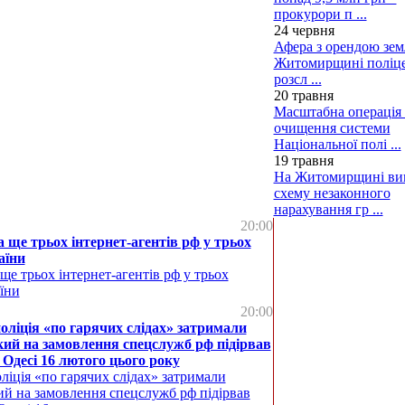
прокурори п ...
24 червня
Афера з орендою земл
Житомирщині поліце
розсл ...
20 травня
Масштабна операція 
очищення системи
Національної полі ...
19 травня
На Житомирщині ви
схему незаконного
нарахування гр ...
20:00
ще трьох інтернет-агентів рф у трьох
аїни
е трьох інтернет-агентів рф у трьох
їни
20:00
ліція «по гарячих слідах» затримали
кий на замовлення спецслужб рф підірвав
 Одесі 16 лютого цього року
іція «по гарячих слідах» затримали
ий на замовлення спецслужб рф підірвав