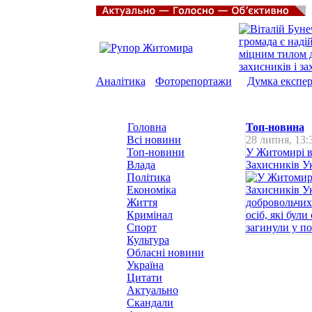
Аналітика
Фоторепортажи
Думка експер
Головна
Топ-новина
Всі новини
28 липня, 13:
Топ-новини
У Житомирі в
Влада
Захисників Ук
Політика
Економіка
Життя
Кримінал
Спорт
Культура
Обласні новини
Україна
Цитати
Актуально
Скандали