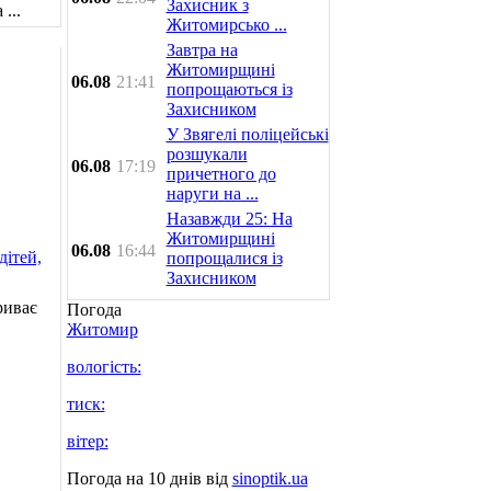
Захисник з
...
Житомирсько ...
Завтра на
Житомирщині
06.08
21:41
попрощаються із
Захисником
У Звягелі поліцейські
розшукали
06.08
17:19
причетного до
наруги на ...
Назавжди 25: На
Житомирщині
06.08
16:44
попрощалися із
Захисником
риває
Погода
Житомир
вологість:
тиск:
вітер:
Погода на 10 днів від
sinoptik.ua