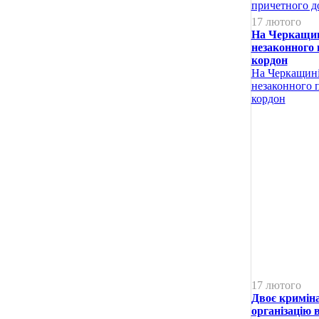
причетного до
17 лютого
На Черкащині
незаконного 
кордон
На Черкащині
незаконного 
кордон
17 лютого
Двоє криміна
організацію в