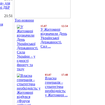
я» для
ні ДБР
21:51
Топ-новини
ня
15.07
12:54
У Житомирі
відзначили День
Української
Державності.
Сил ...
03.07
17:48
Власна
генерація –
стратегічна
необхідність:
у Житомирі ...