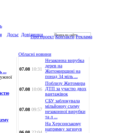
ь
я
Досьє
Довідники
Про проект
Контакти
Реклама
Обласні новини
Незаконна вирубка
дерев на
07.08
10:31
Житомирщині на
...
понад 34 міль ...
ружної
Поблизу Житомира
ДТП за участю двох
07.08
10:06
астю
вантажівок
СБУ заблокувала
мільйонну схему
07.08
09:57
незаконної вирубки
та л ...
хему
На Херсонському
напрямку загинув
06.08
22:04