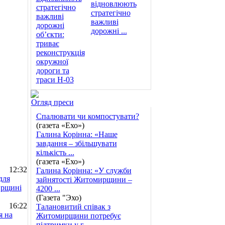
відновлюють
стратегічно
важливі
дорожні ...
Огляд преси
Спалювати чи компостувати?
(газета «Ехо»)
Галина Корінна: «Наше
завдання – збільшувати
кількість ...
(газета «Ехо»)
12:32
Галина Корінна: «У служби
для
зайнятості Житомирщини –
ирщині
4200 ...
(Газета "Эхо)
16:22
Талановитий співак з
я на
Житомирщини потребує
підтримки у г ...