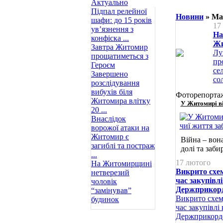
Актуально
Підпал релейної
Новини
» Мат
шафи: до 15 років
17
ув’язнення з
На
конфіска ...
Жи
Завтра Житомир
Лу
прощатиметься з
пр
Героєм
се
Завершено
со
розслідування
вибухів біля
Фоторепорта
Житомира влітку
У Житомирі ві
20 ...
Внаслідок
ворожої атаки на
Житомир є
Війна – вон
загиблі та постраж
долі та заб
...
17 лютого
На Житомирщині
Викрито схе
нетверезий
час закупівлі
чоловік
Держприкор
“замінував”
Викрито схем
будинок
час закупівлі 
Держприкорд