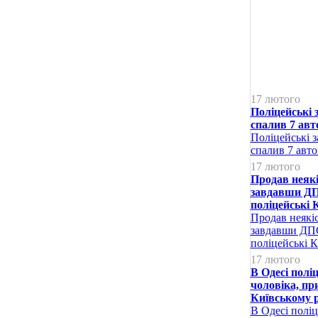
17 лютого
Поліцейські 
спалив 7 авт
Поліцейські з
спалив 7 авто
17 лютого
Продав неякі
завдавши ДПС
поліцейські 
Продав неякіс
завдавши ДПС
поліцейські 
17 лютого
В Одесі полі
чоловіка, пр
Київському 
В Одесі поліц