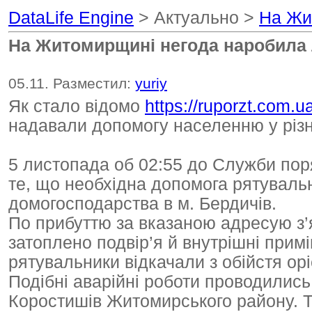
DataLife Engine
> Актуально >
На Жи
На Житомирщині негода наробила
05.11. Разместил:
yuriy
Як стало відомо
https://ruporzt.com.u
надавали допомогу населенню у різн
5 листопада об 02:55 до Служби по
те, що необхідна допомога рятувальн
домогосподарства в м. Бердичів.
По прибуттю за вказаною адресую з’
затоплено подвір’я й внутрішні при
рятувальники відкачали з обійстя орі
Подібні аварійні роботи проводились
Коростишів Житомирського району. Т