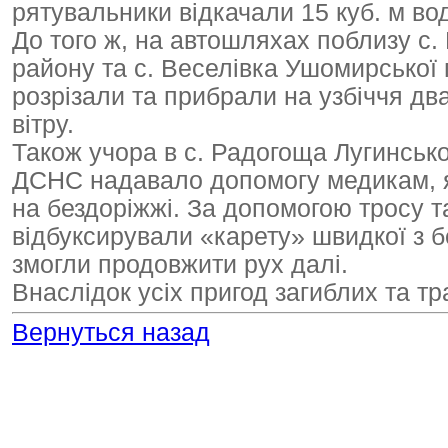
рятувальники відкачали 15 куб. м во
До того ж, на автошляхах поблизу с.
району та с. Веселівка Ушомирської
розрізали та прибрали на узбіччя д
вітру.
Також учора в с. Радогоща Лугинсько
ДСНС надавало допомогу медикам, які
на бездоріжжі. За допомогою тросу 
відбуксирували «карету» швидкої з 
змогли продовжити рух далі.
Внаслідок усіх пригод загиблих та т
Вернуться назад