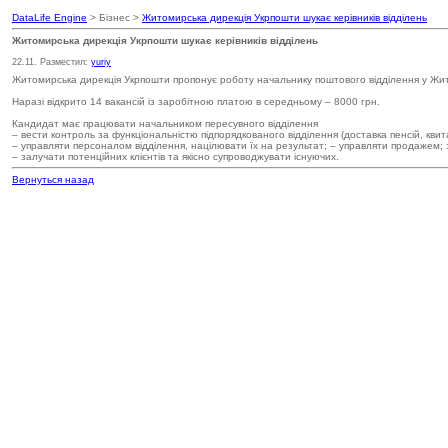
DataLife Engine
> Бізнес >
Житомирська дирекція Укрпошти шукає керівників відділень
Житомирська дирекція Укрпошти шукає керівників відділень
22.11. Разместил:
yuriy
Житомирська дирекція Укрпошти пропонує роботу начальнику поштового відділення у Жито
Наразі відкрито 14 вакансій із заробітною платою в середньому – 8000 грн.
Кандидат має працювати начальником пересувного відділення
– вести контроль за функціональністю підпорядкованого відділення (доставка пенсій, квит
– управляти персоналом відділення, націлювати їх на результат; – управляти продажем;
– залучати потенційних клієнтів та якісно супроводжувати існуючих.
Вернуться назад