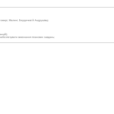
мирі, Малині, Бердичеві й Андрушівці.
анцій);
 забезпечувати виконання планових завдань;