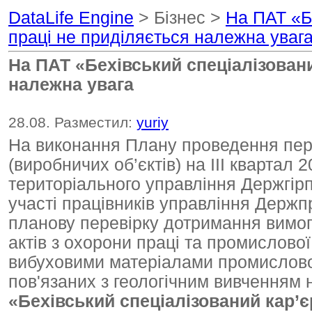
DataLife Engine
> Бізнес >
На ПАТ «Б
праці не приділяється належна уваг
На ПАТ «Бехівський спеціалізовани
належна увага
28.08. Разместил:
yuriy
На виконання Плану проведення пере
(виробничих об’єктів) на ІІІ квартал
територіального управління Держгір
участі працівників управління Держп
планову перевірку дотримання вимог
актів з охорони праці та промислово
вибуховими матеріалами промисловог
пов'язаних з геологічним вивченням 
«Бехівський спеціалізований кар’є