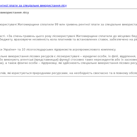
тної плати за спеціальне використання лісу
 використання лісу
сті. «За січень-травень цього року лісокористувачі Житомирщини сплатили до місцевих бюд
жету, враховуючи незмінність кола платників та встановлених ставок, забезпечено на рівн
іси України» та 10 лісогосподарських підприємств агропромислового комплексу.
льне використання лісових ресурсів є лісокористувачі – юридичні особи, їх філії, відділення
виконують агентські (представницькі) функції стосовно таких нерезидентів або їх засновник
), а також фізичні особи – підприємці, які здійснюють спеціальне використання лісових ресур
тків, які користуються природними ресурсами, на необхідність своєчасно та в повному обся