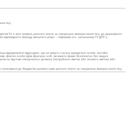
жетів 51,1 млн гривень рентної плати за спеціальне використання лісу, до державного
і відповідного періоду минулого року» – інформує в.о. начальника ГУ ДПС у
, інші відокремлені підрозділи, що не мають статусу юридичної особи, постійні
ів, фізичні особи (крім фізичних осіб, які мають право безоплатно без видачі
сів на підставі спеціального дозволу (лісорубного квитка або лісового квитка) або
зі сплачувати до бюджетів належні суми рентної плати за спеціальне використання лісу.