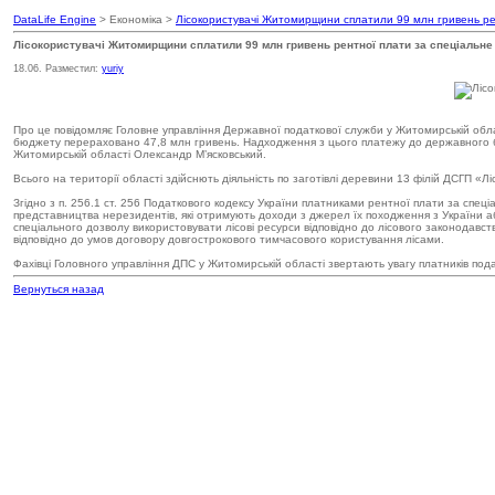
DataLife Engine
> Економіка >
Лісокористувачі Житомирщини сплатили 99 млн гривень рен
Лісокористувачі Житомирщини сплатили 99 млн гривень рентної плати за спеціальне
18.06. Разместил:
yuriy
Про це повідомляє Головне управління Державної податкової служби у Житомирській обла
бюджету перераховано 47,8 млн гривень. Надходження з цього платежу до державного бюд
Житомирській області Олександр М’ясковський.
Всього на території області здійснють діяльність по заготівлі деревини 13 філій ДСГП «Л
Згідно з п. 256.1 ст. 256 Податкового кодексу України платниками рентної плати за спеціа
представництва нерезидентів, які отримують доходи з джерел їх походження з України або 
спеціального дозволу використовувати лісові ресурси відповідно до лісового законодавства
відповідно до умов договору довгострокового тимчасового користування лісами.
Фахівці Головного управління ДПС у Житомирській області звертають увагу платників пода
Вернуться назад