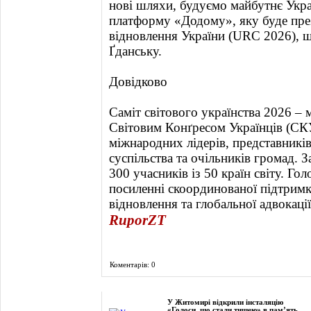
нові шляхи, будуємо майбутнє Укр
платформу «Додому», яку буде пре
відновлення України (URC 2026), щ
Ґданську.
Довідково
Саміт світового українства 2026 – 
Світовим Конґресом Українців (СКУ
міжнародних лідерів, представників
суспільства та очільників громад. З
300 учасників із 50 країн світу. Гол
посиленні скоординованої підтримк
відновлення та глобальної адвокації
RuporZT
Коментарів: 0
Фоторепортаж
У Житомирі відкрили інсталяцію
«Голоси, що стали тишею» в пам’ять