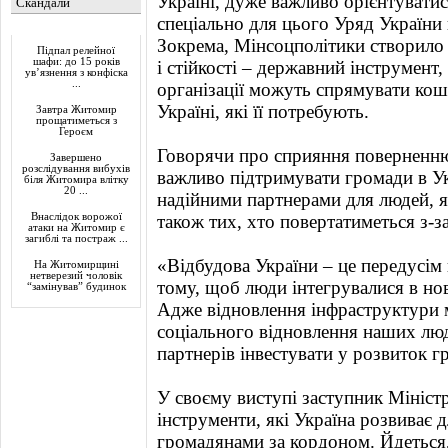
Україні, дуже важливо орієнтуватися
Скандали
спеціально для цього Уряд України 
Актуально
Зокрема, Мінсоцполітики створило
Підпал релейної
шафи: до 15 років
і стійкості – державний інструмент
ув’язнення з конфіска
...
організації можуть спрямувати кош
Україні, які її потребують.
Завтра Житомир
прощатиметься з
Героєм
Говорячи про сприяння поверненню
Завершено
розслідування вибухів
важливо підтримувати громади в Ук
біля Житомира влітку
20 ...
надійними партнерами для людей, я
Внаслідок ворожої
також тих, хто повертатиметься з-з
атаки на Житомир є
загиблі та постраж ...
«Відбудова України – це передусім
На Житомирщині
нетверезий чоловік
тому, щоб люди інтегрувалися в нов
“замінував” будинок
Адже відновлення інфраструктури 
соціального відновлення наших лю
партнерів інвестувати у розвиток г
У своєму виступі заступник Мініст
інструменти, які Україна розвиває д
громадянами за кордоном. Йдеться,