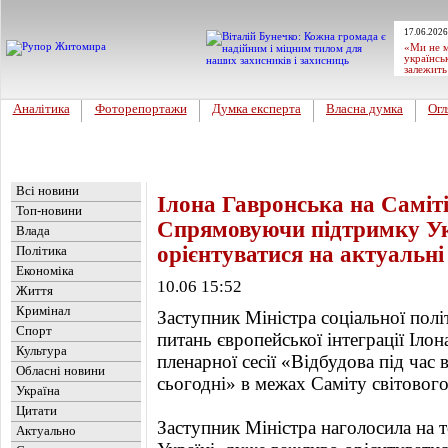
17.06.2026
«Ми не м
українсь
залежить
Аналітика
Фоторепортажи
Думка експерта
Власна думка
Огл
Головна
Новини
»
Україна
Всі новини
Ілона Гавронська на Саміті
Топ-новини
Спрямовуючи підтримку Ук
Влада
орієнтуватися на актуальні
Політика
Економіка
10.06 15:52
Життя
Кримінал
Заступник Міністра соціальної політи
Спорт
питань європейської інтеграції Іло
Культура
пленарної сесії «Відбудова під час 
Обласні новини
сьогодні» в межах Саміту світового
Україна
Цитати
Заступник Міністра наголосила на
Актуально