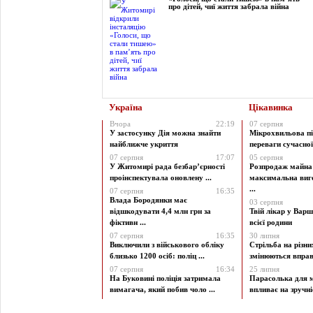
про дітей, чиї життя забрала війна
Україна
Цікавинка
Вчора
22:19
07 серпня
У застосунку Дія можна знайти
Мікрохвильова пі
найближче укриття
переваги сучасної 
07 серпня
17:07
05 серпня
У Житомирі рада безбар’єрності
Розпродаж майна 
проінспектувала оновлену ...
максимальна виг
...
07 серпня
16:35
Влада Бородянки має
03 серпня
відшкодувати 4,4 млн грн за
Твій лікар у Варш
фіктивн ...
всієї родини
07 серпня
16:35
30 липня
Виключили з військового обліку
Стрільба на різни
близько 1200 осіб: поліц ...
змінюються вправи
07 серпня
16:34
25 липня
На Буковині поліція затримала
Парасолька для м
вимагача, який побив чоло ...
впливає на зручніст