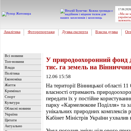
17.06.2026
«Ми не м
українсь
залежить
Аналітика
Фоторепортажи
Думка експерта
Власна думка
Огл
Головна
Новини
»
Україна
Всі новини
У природоохоронний фонд 
Топ-новини
тис. га земель на Вінниччин
Влада
Політика
12.06 15:58
Економіка
На території Вінницької області 11
Життя
Кримінал
власності отримають природоохоро
Спорт
передати їх у постійне користуван
Культура
парку «Кармелюкове Поділля» та з
Обласні новини
унікальних природних комплексів р
Україна
Кабінет Міністрів України ухвалив 
Цитати
Актуально
Уряд погодив зміну цільового призн