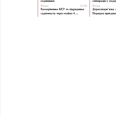
годинники
співпрацю у модерн
Вчора
15:40
Вчора
Екскерівника КЕУ та підрядника
Держспецзв’язку 
судитимуть через майже 4 ...
Порядок приєднан