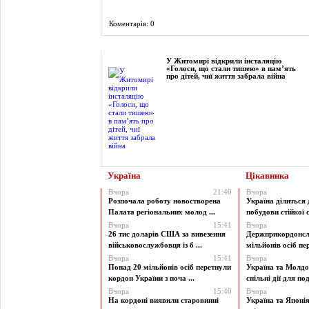
Коментарів: 0
Фоторепортаж
У Житомирі відкрили інсталяцію
«Голоси, що стали тишею» в пам’ять
про дітей, чиї життя забрала війна
Україна
Цікавинка
Вчора
21:40
Вчора
Розпочала роботу новостворена
Україна ділиться
Палата регіональних молод ...
побудови стійкої с
Вчора
15:41
Вчора
26 тис доларів США за вивезення
Держприкордонсл
військовослужбовця із б ...
мільйонів осіб пер
Вчора
15:41
Вчора
Понад 20 мільйонів осіб перетнули
Україна та Молд
кордон України з поча ...
спільні дії для под
Вчора
15:40
Вчора
На кордоні виявили старовинні
Україна та Японі