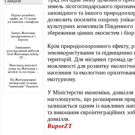
Скандали
земель лісогосподарського признач
Актуально
заповідного та іншого природоохо
Підпал релейної
дозволить посилити охорону унікал
шафи: до 15 років
ув’язнення з конфіска
культурних комплексів Південного 
...
збереження цінних екосистем і біор
Завтра Житомир
прощатиметься з
Героєм
Крім природоохоронного ефекту, 
Завершено
розслідування вибухів
землекористування та підвищенню 
біля Житомира влітку
20 ...
територій. Для місцевих громад це
можливості для розвитку екологічно
Внаслідок ворожої
атаки на Житомир є
населення та екологічно орієнтован
загиблі та постраж ...
екотуризму.
На Житомирщині
нетверезий чоловік
“замінував” будинок
У Міністерстві економіки, довкілля
наголошують, що розширення прир
залишається одним із важливих нап
та виконання євроінтеграційних зо
довкілля.
RuporZT