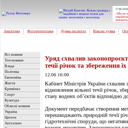
17.06.2026
«Ми не м
українсь
залежить
Аналітика
Фоторепортажи
Думка експерта
Власна думка
Огл
Головна
Новини
»
Україна
Всі новини
Уряд схвалив законопроєкт 
Топ-новини
течії річок та збереження їх
Влада
Політика
12.06 16:00
Економіка
Кабінет Міністрів України схвалив
Життя
Кримінал
відновлення вільної течії річок, з
Спорт
стану водних об’єктів відповідно д
Культура
Обласні новини
Документ передбачає створення меха
Україна
перешкоджають природній течії річ
Цитати
гідротехнічні споруди, що негативн
Актуально
водних екосистем. Законопроєкт та