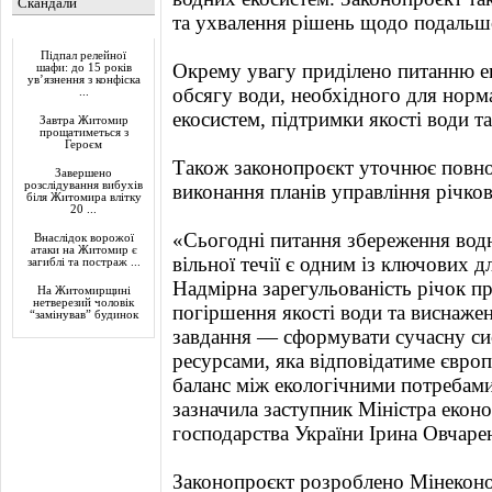
Скандали
та ухвалення рішень щодо подальш
Актуально
Підпал релейної
Окрему увагу приділено питанню е
шафи: до 15 років
ув’язнення з конфіска
обсягу води, необхідного для нор
...
екосистем, підтримки якості води т
Завтра Житомир
прощатиметься з
Героєм
Також законопроєкт уточнює повно
Завершено
розслідування вибухів
виконання планів управління річко
біля Житомира влітку
20 ...
«Сьогодні питання збереження водно
Внаслідок ворожої
атаки на Житомир є
вільної течії є одним із ключових д
загиблі та постраж ...
Надмірна зарегульованість річок пр
На Житомирщині
нетверезий чоловік
погіршення якості води та виснаже
“замінував” будинок
завдання — сформувати сучасну си
ресурсами, яка відповідатиме євро
баланс між екологічними потребам
зазначила заступник Міністра еконо
господарства України Ірина Овчаре
Законопроєкт розроблено Мінеконо