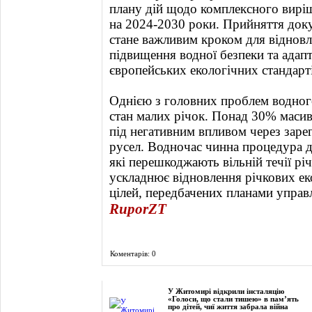
плану дій щодо комплексного вирі
на 2024-2030 роки. Прийняття до
стане важливим кроком для відновл
підвищення водної безпеки та адапт
європейських екологічних стандарті
Однією з головних проблем водног
стан малих річок. Понад 30% маси
під негативним впливом через заре
русел. Водночас чинна процедура д
які перешкоджають вільній течії рі
ускладнює відновлення річкових ек
цілей, передбачених планами управ
RuporZT
Коментарів: 0
Фоторепортаж
У Житомирі відкрили інсталяцію
«Голоси, що стали тишею» в пам’ять
про дітей, чиї життя забрала війна