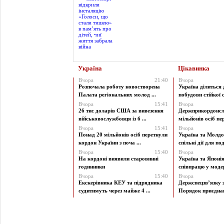
Україна
Цікавинка
Вчора
21:40
Вчора
Розпочала роботу новостворена
Україна ділиться
Палата регіональних молод ...
побудови стійкої с
Вчора
15:41
Вчора
26 тис доларів США за вивезення
Держприкордонсл
військовослужбовця із б ...
мільйонів осіб пер
Вчора
15:41
Вчора
Понад 20 мільйонів осіб перетнули
Україна та Молд
кордон України з поча ...
спільні дії для под
Вчора
15:40
Вчора
На кордоні виявили старовинні
Україна та Японі
годинники
співпрацю у модерн
Вчора
15:40
Вчора
Екскерівника КЕУ та підрядника
Держспецзв’язку 
судитимуть через майже 4 ...
Порядок приєднан