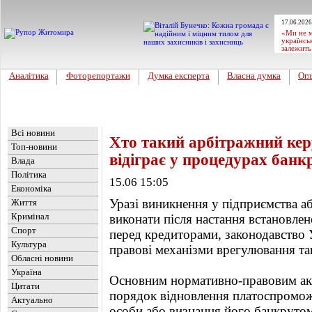
17.06.2026
«Ми не м
українсь
залежить
Аналітика
Фоторепортажи
Думка експерта
Власна думка
Огл
Головна
Новини
»
Україна
Всі новини
Хто такий арбітражний кер
Топ-новини
відіграє у процедурах банк
Влада
Політика
15.06 15:05
Економіка
Уразі виникнення у підприємства а
Життя
Кримінал
виконати після настання встановле
Спорт
перед кредиторами, законодавство У
Культура
правові механізми врегулювання та
Обласні новини
Україна
Основним нормативно-правовим акт
Цитати
порядок відновлення платоспромо
Актуально
особи або визнання його банкруто