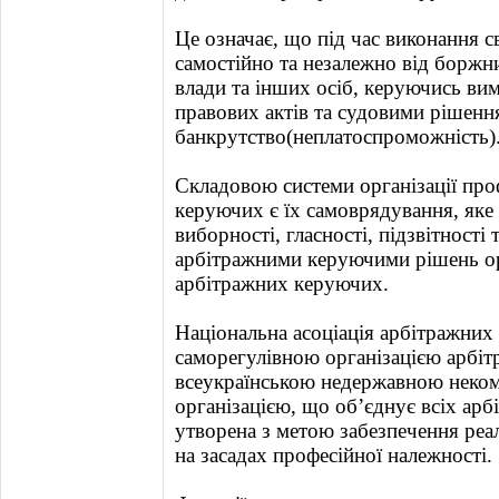
Це означає, що під час виконання с
самостійно та незалежно від боржни
влади та інших осіб, керуючись ви
правових актів та судовими рішення
банкрутство(неплатоспроможність)
Складовою системи організації про
керуючих є їх самоврядування, яке
виборності, гласності, підзвітності
арбітражними керуючими рішень орг
арбітражних керуючих.
Національна асоціація арбітражних
саморегулівною організацією арбі
всеукраїнською недержавною неко
організацією, що об’єднує всіх ар
утворена з метою забезпечення реал
на засадах професійної належності.