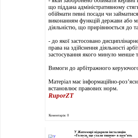
- якій заборонено обіймати керівні
що піддана адміністративному стяг
обіймати певні посади чи займатис
виконанням функцій держави або м
діяльністю, що прирівнюється до та
- до якої застосовано дисциплінарн
права на здійснення діяльності арб
застосування якого минуло менше т
Вимоги до арбітражного керуючого 
Матеріал має інформаційно-роз’ясн
встановлює правових норм.
RuporZT
Коментарів: 0
Фоторепортаж
У Житомирі відкрили інсталяцію
«Голоси, що стали тишею» в пам’ять