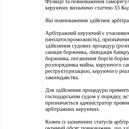
Функції та повноваження саморегул
керуючих визначено статтею 33 Код
Які повноваження здійснює арбітр
Арбітражний керуючий є учасником
(неплатоспроможність), призначен
здійснення судових процедур (ро
санація боржника, ліквідація банкр
боржника, погашення боргів боржни
розпорядника майна, керуючого са
реструктуризацією, керуючого реалі
законодавства.
Для здійснення процедури превенти
господарським судом у порядку, в
призначається адміністратор превен
арбітражних керуючих.
Кожен із зазначених статусів арбі
окремий обсяг повноважень, що зд