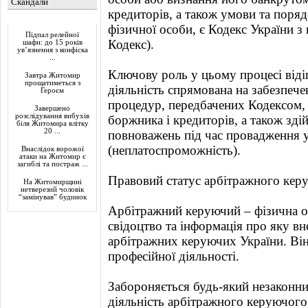
Скандали
кредиторів, а також умови та поря
Актуально
фізичної особи, є Кодекс України з
Підпал релейної
Кодекс).
шафи: до 15 років
ув’язнення з конфіска
...
Ключову роль у цьому процесі від
Завтра Житомир
прощатиметься з
діяльність спрямована на забезпеч
Героєм
процедур, передбачених Кодексом, з
Завершено
розслідування вибухів
боржника і кредиторів, а також зд
біля Житомира влітку
20 ...
повноважень під час провадження у
(неплатоспроможність).
Внаслідок ворожої
атаки на Житомир є
загиблі та постраж ...
Правовий статус арбітражного кер
На Житомирщині
нетверезий чоловік
“замінував” будинок
Арбітражний керуючий – фізична ос
свідоцтво та інформація про яку в
арбітражних керуючих України. Він
професійної діяльності.
Забороняється будь-який незаконни
діяльність арбітражного керуючого 