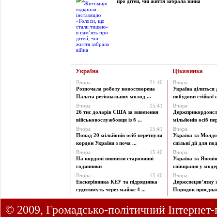
про дітей, чиї життя забрала війна
Україна
Цікавинка
Вчора
21:40
Вчора
Розпочала роботу новостворена
Україна ділиться
Палата регіональних молод ...
побудови стійкої с
Вчора
15:41
Вчора
26 тис доларів США за вивезення
Держприкордонсл
військовослужбовця із б ...
мільйонів осіб пер
Вчора
15:41
Вчора
Понад 20 мільйонів осіб перетнули
Україна та Молд
кордон України з поча ...
спільні дії для под
Вчора
15:40
Вчора
На кордоні виявили старовинні
Україна та Японі
годинники
співпрацю у модерн
Вчора
15:40
Вчора
Екскерівника КЕУ та підрядника
Держспецзв’язку 
судитимуть через майже 4 ...
Порядок приєднан
© 2009, Громадсько-політичний Інтернет-