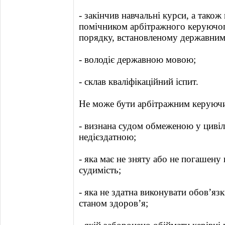
- закінчив навчальні курси, а так
помічником арбітражного керуючог
порядку, встановленому державним 
- володіє державною мовою;
- склав кваліфікаційний іспит.
Не може бути арбітражним керуюч
- визнана судом обмеженою у цивіль
недієздатною;
- яка має не зняту або не погашен
судимість;
- яка не здатна виконувати обов’яз
станом здоров’я;