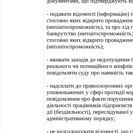
документами, що підтверджують ві
- подавати відомості (інформацію) 
стосовно яких відкрито провадженн
(неплатоспроможність), та про хід 
банкрутство (неплатоспроможність
стосовно яких відкрито провадженн
(неплатоспроможність);
- вживати заходів до недопущення 
реального чи потенційного конфлікт
повідомляти суду про наявність так
- надсилати до правоохоронних орга
уповноважених у сфері протидії ко
повідомлення про факти порушення 
діяльності працівників підприємств 
дії (бездіяльності), переслідуваної
адміністративному порядку;
- не розголошувати відомості, що с