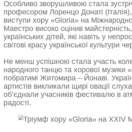
Особливо зворушливою стала зустріч
професором Лоренцо Донаті (Італія),
виступи хору «Gloria» на Міжнародн
Маестро високо оцінив майстерність,
українських дітей, які навіть у непр
світові красу української культури че
Не менш успішною стала участь кол
народного танцю та хорової музики «Č
побратимі Житомира – Йонаві. Україн
артистів викликали щирі овації слухачі
об’єднали учасників фестивалю в ат
радості.