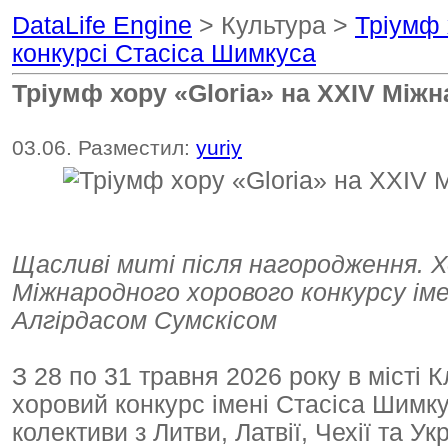
DataLife Engine
> Культура >
Тріумф 
конкурсі Стасіса Шимкуса
Тріумф хору «Gloria» на XXIV Між
03.06. Разместил:
yuriy
Щасливі миті після нагородження. Х
Міжнародного хорового конкурсу і
Алгірдасом Сумскісом
З 28 по 31 травня 2026 року в місті
хоровий конкурс імені Стасіса Шимку
колективи з Литви, Латвії, Чехії та Ук