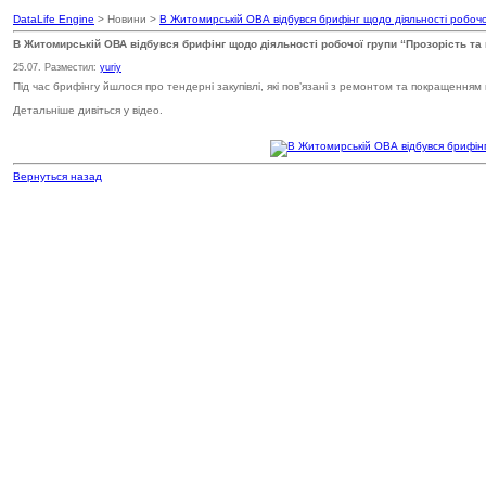
DataLife Engine
> Новини >
В Житомирській ОВА відбувся брифінг щодо діяльності робочої 
В Житомирській ОВА відбувся брифінг щодо діяльності робочої групи “Прозорість та 
25.07. Разместил:
yuriy
Під час брифінгу йшлося про тендерні закупівлі, які пов’язані з ремонтом та покращення
Детальніше дивіться у відео.
Вернуться назад