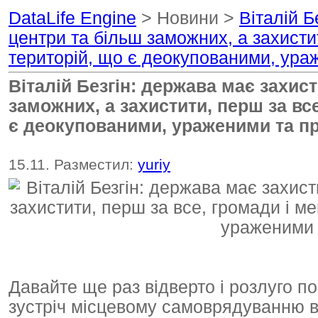
DataLife Engine
> Новини >
Віталій Б
центри та більш заможних, а захисти
територій, що є деокупованими, ур
Віталій Безгін: держава має захис
заможних, а захистити, перш за вс
є деокупованими, ураженими та 
15.11. Разместил:
yuriy
Давайте ще раз відверто і розлуго п
зустріч місцевому самоврядуванню в