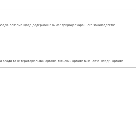
ої влади, зокрема щодо додержання вимог природоохоронного законодавства.
влади та їх територіальних органів, місцевих органів виконавчої влади, органів