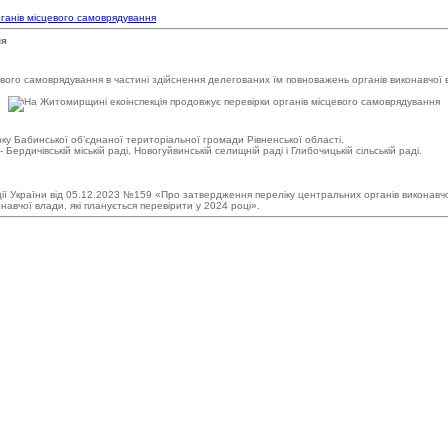
ганів місцевого самоврядування
ня
цевого самоврядування в частині здійснення делегованих їм повноважень органів виконавч
рку Бабинської об’єднаної територіальної громади Рівненської області.
рдичівській міській раді, Новогуйвинській селищній раді і Глибочицькій сільській раді.
ії України від 05.12.2023 №159 «Про затвердження переліку центральних органів виконавчої 
авчої влади, які планується перевірити у 2024 році».