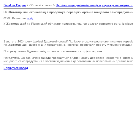
DataLife Engine
> Обласні новини >
На Житомирщині екоінспекція продовжує перевірки ор
На Житомирщині екоінспекція продовжує перевірки органів місцевого самоврядуван
02.02. Разместил:
yuriy
У Житомирській та Рівненській областях тривають планові заходи контролю органів міс
1 лютого 2024 року фахівці Держекоінспекції Поліського округу розпочали планову переві
На Житомирщині цього ж дня представники Інспекції розпочали роботу у трьох громадах - Бе
Про результати будемо повідомляти по закінченню заходів контролю.
Нагадуємо, що зазначені заходи проводяться згідно наказу Державної екологічної Інспекц
місцевого самоврядування в частині здійснення делегованих їм повноважень органів викон
Вернуться назад