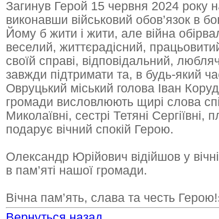
Загинув Герой 15 червня 2024 року 
виконавши військовий обов’язок в бою
Йому б жити і жити, але війна обірв
веселий, життєрадісний, працьовитий
своїй справі, відповідальний, любляч
завжди підтримати та, в будь-який ч
Овруцький міський голова Іван Коруд,
громади висловлюють щирі слова спів
Миколаївні, сестрі Тетяні Сергіївні
подарує вічний спокій Герою.
Олександр Юрійович відійшов у вічн
в пам’яті нашої громади.
Вічна пам’ять, слава та честь Герою!
Вернуться назад