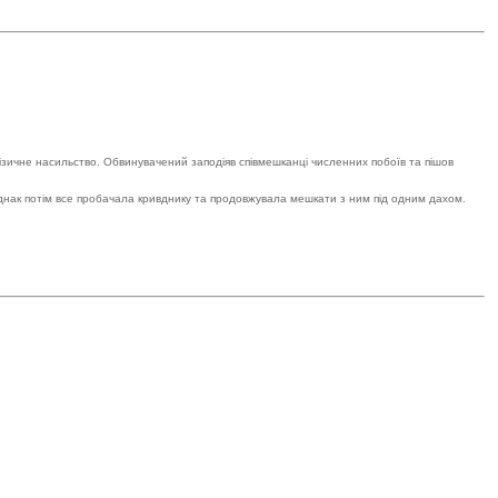
у фізичне насильство. Обвинувачений заподіяв співмешканці численних побоїв та пішов
Однак потім все пробачала кривднику та продовжувала мешкати з ним під одним дахом.