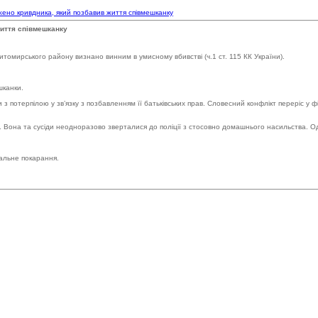
ено кривдника, який позбавив життя співмешканку
життя співмешканку
томирського району визнано винним в умисному вбивстві (ч.1 ст. 115 КК України).
шканки.
ки з потерпілою у зв’язку з позбавленням її батьківських прав. Словесний конфлікт переріс 
. Вона та сусіди неодноразово зверталися до поліції з стосовно домашнього насильства. 
еальне покарання.