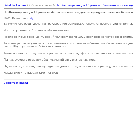
DataLife Engine
> Обласні новини >
На Житомирщині до 10 років позбавлення волі засудж
На Житомирщині до 10 років позбавлення волі засуджено кривдника, який позбавив 
16.08. Разместил:
yuriy
За публічного обвинувачення прокурора Коростишівської окружної прокуратури жителя Жи
Його засуджено до 10 років позбавлення волі.
Прокурор у суді довів, що 40-річний чоловік у серпні 2023 року скоїв вбивство своєї співме
Того вечора, перебуваючи у стані сильного алкогольного сп’яніння, він з’ясовував стосун
спати. Від отриманих побоїв жінка померла.
Також встановлено, що жінка й раніше потерпала від фізичного насильства співмешканця
Під час судового розгляду обвинувачений вину визнав частково.
Однак на підставі наданих прокурором доказів та відповідних експертиз суд призначив р
Наразі вирок не набрав законної сили.
Вернуться назад