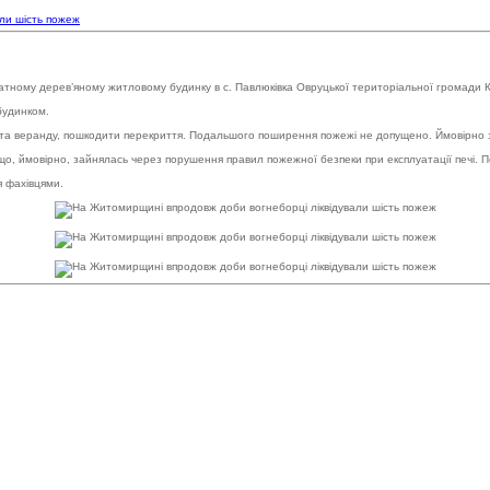
ли шість пожеж
атному дерев’яному житловому будинку в с. Павлюківка Овруцької територіальної громади 
будинком.
ю та веранду, пошкодити перекриття. Подальшого поширення пожежі не допущено. Ймовірно
що, ймовірно, зайнялась через порушення правил пожежної безпеки при експлуатації печі. П
я фахівцями.