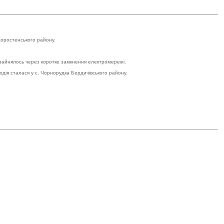
Коростенського району.
 зайнялось через коротке замкнення електромережі.
одія сталася у с. Чорнорудка Бердичівського району.