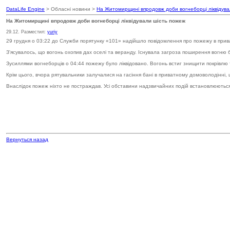
DataLife Engine
> Обласні новини >
На Житомирщині впродовж доби вогнеборці ліквідува
На Житомирщині впродовж доби вогнеборці ліквідували шість пожеж
29.12. Разместил:
yuriy
29 грудня о 03:22 до Служби порятунку «101» надійшло повідомлення про пожежу в прив
З'ясувалось, що вогонь охопив дах оселі та веранду. Існувала загроза поширення вогню 
Зусиллями вогнеборців о 04:44 пожежу було ліквідовано. Вогонь встиг знищити покрівл
Крім цього, вчора рятувальники залучалися на гасіння бані в приватному домоволодінні, 
Внаслідок пожеж ніхто не постраждав. Усі обставини надзвичайних подій встановлюютьс
Вернуться назад