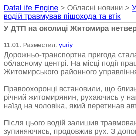
DataLife Engine
> Обласні новини >
У
водій травмував пішохода та втік
У ДТП на околиці Житомира нетвер
11.01. Разместил:
yuriy
Дорожньо-транспортна пригода сталас
обласному центрі. На місці події пр
Житомирського районного управління 
Правоохоронці встановили, що близьк
річний житомирянин, рухаючись у нап
наїзд на чоловіка, який перетинав а
Після цього водій залишив травмован
зупиняючись, продовжив рух. З доп