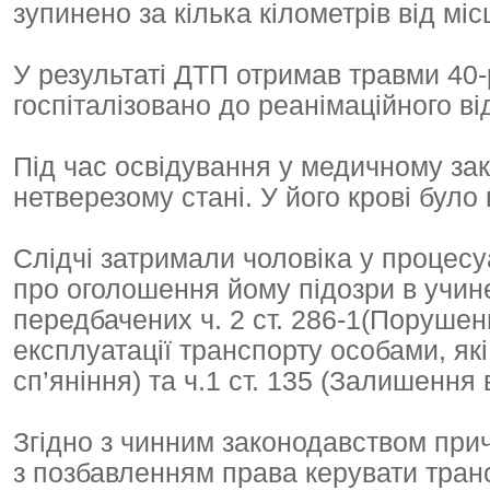
зупинено за кілька кілометрів від місц
У результаті ДТП отримав травми 40
госпіталізовано до реанімаційного ві
Під час освідування у медичному зак
нетверезому стані. У його крові було
Слідчі затримали чоловіка у процес
про оголошення йому підозри в учин
передбачених ч. 2 ст. 286-1(Поруше
експлуатації транспорту особами, як
сп’яніння) та ч.1 ст. 135 (Залишення 
Згідно з чинним законодавством прич
з позбавленням права керувати транс