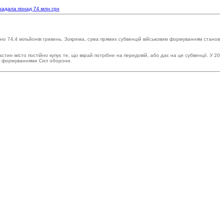
надала понад 74 млн грн
но 74,4 мільйонів гривень. Зокрема, сума прямих субвенцій військовим формуванням станов
астин місто постійно купує те, що вкрай потрібне на передовій, або дає на це субвенції. У 
ми формуваннями Сил оборони.