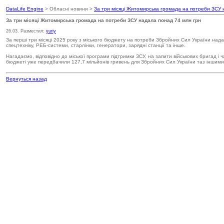
DataLife Engine
> Обласні новини >
За три місяці Житомирська громада на потреби ЗСУ 
За три місяці Житомирська громада на потреби ЗСУ надала понад 74 млн грн
26.03. Разместил:
yuriy
За перші три місяці 2025 року з міського бюджету на потреби Збройних Сил України нада
спецтехніку, РЕБ-системи, старлінки, генератори, зарядні станції та інше.
Нагадаємо, відповідно до міської програми підтримки ЗСУ, на запити військових бригад і ч
бюджеті уже передбачили 127,7 мільйонів гривень для Збройних Сил України таз інши
Вернуться назад