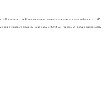
ить 31,4 млн грн. На 43 мільйони гривень придбано дрони різної модифікації та БПЛА,
2024 році з місцевого бюджету на це надано 380,2 млн гривень. А на 2025 рік в міському