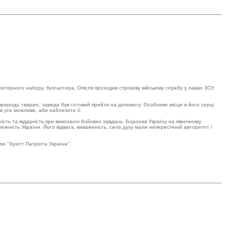
терного набору, бухгалтера. Опісля проходив строкову військову службу у лавах ЗСУ.
природу, тварин, завжди був готовий прийти на допомогу. Особливе місце в його серці
в усе можливе, аби наблизити її.
ість та відданість при виконанні бойових завдань. Боронив Україну на північному,
жність України. Його відвага, виваженість, сила духу мали непересічний авторитет і
лю "Хрест Патріота України".