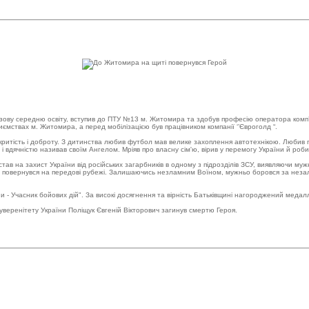
зову середню освіту, вступив до ПТУ №13 м. Житомира та здобув професію оператора комп’ю
иємствах м. Житомира, а перед мобілізацією був працівником компанії ‘’Євроголд “.
дкритість і доброту. З дитинства любив футбол мав велике захоплення автотехнікою. Любив 
 вдячністю називав своїм Ангелом. Мріяв про власну сім'ю, вірив у перемогу України й роби
ав на захист України від російських загарбників в одному з підрозділів ЗСУ, виявляючи мужн
ії повернувся на передові рубежі. Залишаючись незламним Воїном, мужньо боровся за незале
 - Учасник бойових дій". За високі досягнення та вірність Батьківщині нагороджений медал
 суверенітету України Поліщук Євгеній Вікторович загинув смертю Героя.