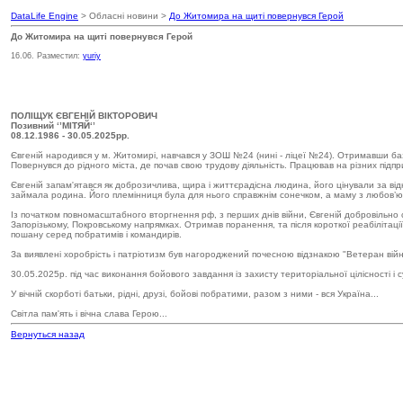
DataLife Engine
> Обласні новини >
До Житомира на щиті повернувся Герой
До Житомира на щиті повернувся Герой
16.06. Разместил:
yuriy
ПОЛІЩУК ЄВГЕНІЙ ВІКТОРОВИЧ
Позивний ‘’МІТЯЙ‘’
08.12.1986 - 30.05.2025рр.
Євгеній народився у м. Житомирі, навчався у ЗОШ №24 (нині - ліцеї №24). Отримавши ба
Повернувся до рідного міста, де почав свою трудову діяльність. Працював на різних підпр
Євгеній запам'ятався як доброзичлива, щира і життєрадісна людина, його цінували за ві
займала родина. Його племінниця була для нього справжнім сонечком, а маму з любов’ю і
Із початком повномасштабного вторгнення рф, з перших днів війни, Євгеній добровільно ст
Запорізькому, Покровському напрямках. Отримав поранення, та після короткої реабілітац
пошану серед побратимів і командирів.
За виявлені хоробрість і патріотизм був нагороджений почесною відзнакою "Ветеран війни
30.05.2025р. під час виконання бойового завдання із захисту територіальної цілісності і
У вічній скорботі батьки, рідні, друзі, бойові побратими, разом з ними - вся Україна...
Світла пам'ять і вічна слава Герою...
Вернуться назад