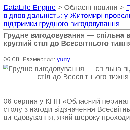
DataLife Engine
> Обласні новини >
Г
відповідальність: у Житомирі провел
підтримки грудного вигодовування
Грудне вигодовування — спільна в
круглий стіл до Всесвітнього тиж
06.08. Разместил:
yuriy
06 серпня у КНП «Обласний перината
столу з нагоди відзначення Всесвітн
вигодовування, який щороку проходит