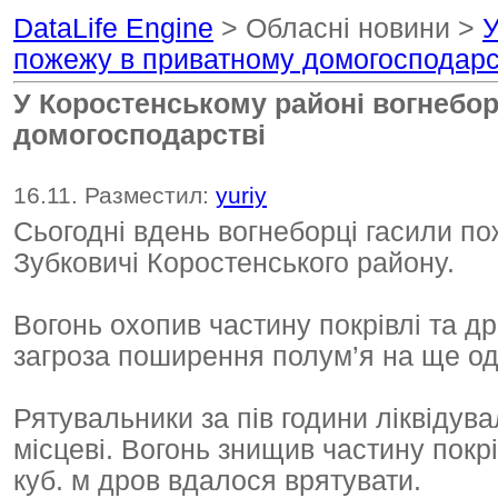
DataLife Engine
> Обласні новини >
У
пожежу в приватному домогосподарс
У Коростенському районі вогнебор
домогосподарстві
16.11. Разместил:
yuriy
Сьогодні вдень вогнеборці гасили по
Зубковичі Коростенського району.
Вогонь охопив частину покрівлі та др
загроза поширення полум’я на ще од
Рятувальники за пів години ліквідув
місцеві. Вогонь знищив частину покрі
куб. м дров вдалося врятувати.