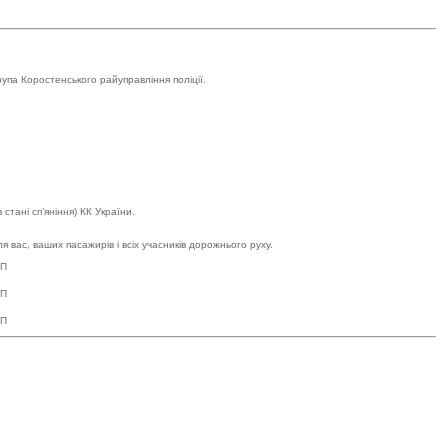
упа Коростенського райуправління поліції.
тані сп’яніння) КК України.
 вас, ваших пасажирів і всіх учасників дорожнього руху.