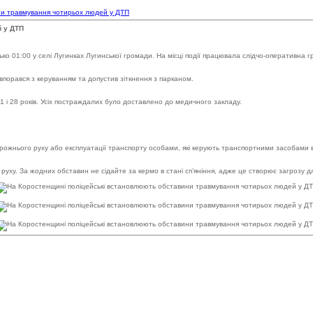
ни травмування чотирьох людей у ДТП
й у ДТП
 01:00 у селі Лугинках Лугинської громади. На місці події працювала слідчо-оперативна гр
порався з керуванням та допустив зіткнення з парканом.
21 і 28 років. Усіх постраждалих було доставлено до медичного закладу.
рожнього руху або експлуатації транспорту особами, які керують транспортними засобами в с
уху. За жодних обставин не сідайте за кермо в стані сп’яніння, адже це створює загрозу для