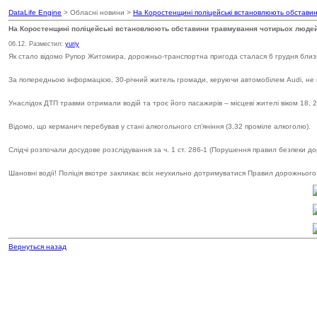
DataLife Engine
> Обласні новини >
На Коростенщині поліцейські встановлюють обстави
На Коростенщині поліцейські встановлюють обставини травмування чотирьох люде
06.12. Разместил:
yuriy
Як стало відомо Рупор Житомира, дорожньо-транспортна пригода сталася 6 грудня близько
За попередньою інформацією, 30-річний житель громади, керуючи автомобілем Audi, не в
Унаслідок ДТП травми отримали водій та троє його пасажирів – місцеві жителі віком 18, 
Відомо, що керманич перебував у стані алкогольного сп’яніння (3,32 проміле алкоголю).
Слідчі розпочали досудове розслідування за ч. 1 ст. 286-1 (Порушення правил безпеки до
Шановні водії! Поліція вкотре закликає всіх неухильно дотримуватися Правил дорожнього р
Вернуться назад