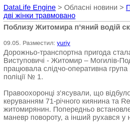
DataLife Engine
> Обласні новини >
П
дві жінки травмовано
Поблизу Житомира п’яний водій ск
09.05. Разместил:
yuriy
Дорожньо-транспортна пригода стала
Виступовичі - Житомир – Могилів-Под
працювала слідчо-оперативна група
поліції № 1.
Правоохоронці з’ясували, що відбуло
керуванням 71-річного киянина та Re
житомирянин. Попередньо встановле
маневр повороту, а інший рухався у 