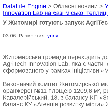
DataLife Engine
> Обласні новини >
У
Innovation Lab на базі міської теплиці
У Житомирі готують запуск AgriTech
03.06. Разместил:
yuriy
Житомирська громада переходить до п
AgriTech Innovation Lab, яка є части
сформованого у рамках ініціативи «
Виконавчий комітет Житомирської мі
оранжереї №11 площею 1209,6 м², р
Кавалерійський, 13, з балансу КП «
баланс КУ «Агенція розвитку міста» 