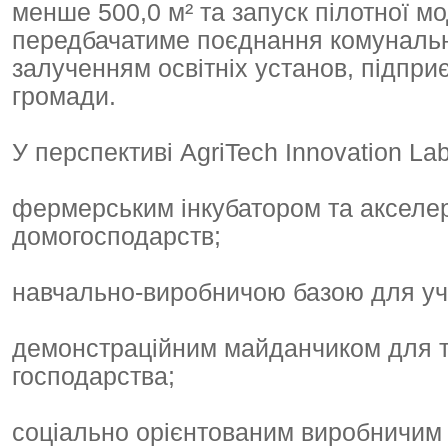
менше 500,0 м² та запуск пілотної м
передбачатиме поєднання комунальн
залученням освітніх установ, підприє
громади.
У перспективі AgriTech Innovation La
фермерським інкубатором та акселер
домогосподарств;
навчально-виробничою базою для учні
демонстраційним майданчиком для те
господарства;
соціально орієнтованим виробничим