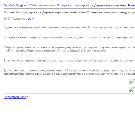
DataLife Engine
> Обласні новини >
Поліція Житомирщини та Держуніверситет імені Іва
Поліція Житомирщини та Держуніверситет імені Івана Франка уклали меморандум пр
08.07. Разместил:
yuriy
Відомства офіційно закріпили партнерські відносини, тож 8 липня документ підписали ре
Укладення меморандуму спрямоване на розвиток довгострокової співпраці: партнерство охо
Сторони домовилися розвивати інформаційну взаємодію, організовувати конференції, семі
набуття професійних компетентностей та реалізації спільних проєктів.
Важливою складовою співпраці стане підтримка спортивних і профорієнтаційних заходів, 
Для ефективного виконання домовленостей університет і поліція координуватимуть спільн
інформаційних ресурсах і, за потреби, залучатимуть до співпраці інші установи та громадс
Вернуться назад