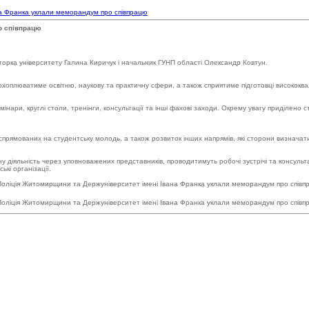
на Франка уклали меморандум про співпрацю
о співпрацю
кторка університету Галина Киричук і начальник ГУНП області Олександр Ковтун.
плюватиме освітню, наукову та практичну сфери, а також сприятиме підготовці висококваліфі
нари, круглі столи, тренінги, консультації та інші фахові заходи. Окрему увагу приділено
спрямованих на студентську молодь, а також розвиток інших напрямів, які сторони визнача
у діяльність через уповноважених представників, проводитимуть робочі зустрічі та консульт
ькі організації.