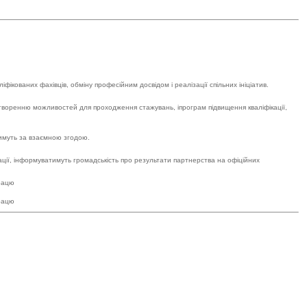
кованих фахівців, обміну професійним досвідом і реалізації спільних ініціатив.
 створенню можливостей для проходження стажувань, іпрограм підвищення кваліфікації,
тимуть за взаємною згодою.
ації, інформуватимуть громадськість про результати партнерства на офіційних