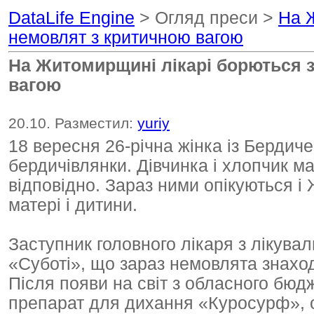
DataLife Engine
> Огляд преси >
На Ж
немовлят з критичною вагою
На Житомирщині лікарі борються 
вагою
20.10. Разместил:
yuriy
18 вересня 26-річна жінка із Бердич
бердичівлянки. Дівчинка і хлопчик ма
відповідно. Зараз ними опікуються 
матері і дитини.
Заступник головного лікаря з лікува
«Суботі», що зараз немовлята знаходя
Після появи на світ з обласного бюд
препарат для дихання «Куросурф», од