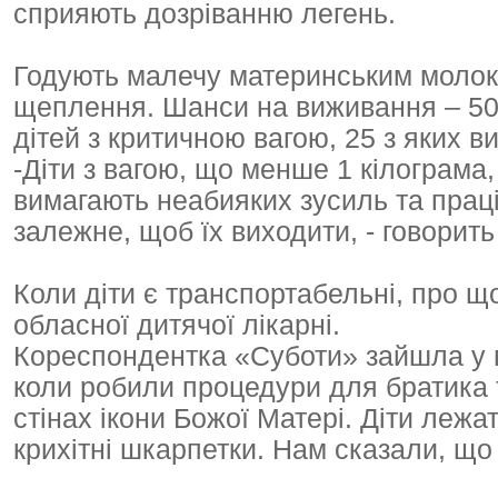
сприяють дозріванню легень.
Годують малечу материнським молоко
щеплення. Шанси на виживання – 50 н
дітей з критичною вагою, 25 з яких ви
-Діти з вагою, що менше 1 кілограма,
вимагають неабияких зусиль та прац
залежне, щоб їх виходити, - говорит
Коли діти є транспортабельні, про що
обласної дитячої лікарні.
Кореспондентка «Суботи» зайшла у ві
коли робили процедури для братика 
стінах ікони Божої Матері. Діти лежа
крихітні шкарпетки. Нам сказали, що