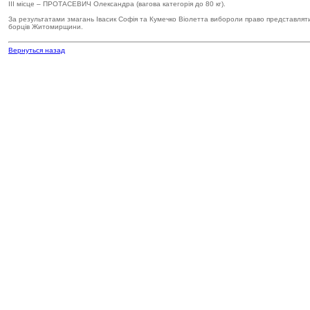
ІІІ місце – ПРОТАСЕВИЧ Олександра (вагова категорія до 80 кг).
За результатами змагань Івасик Софія та Кумечко Віолетта вибороли право представляти Ук
борців Житомирщини.
Вернуться назад