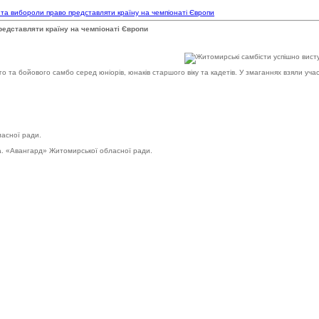
 та вибороли право представляти країну на чемпіонаті Європи
редставляти країну на чемпіонаті Європи
ого та бойового самбо серед юніорів, юнаків старшого віку та кадетів. У змаганнях взяли учас
асної ради.
а. «Авангард» Житомирської обласної ради.