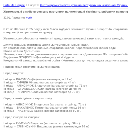
DataLife Engine
> Спорт >
Житомирські самбісти успішно виступили на чемпіонаті України
Житомирські самбісти успішно виступили на чемпіонаті України та вибороли право п
30.01. Разместил:
yuriy
З 26 по 30 січня 2025 року у місті Львові відбувся чемпіонат України з боротьби спортивн
конкуренції та престижність турніру.
Житомирську область на чемпіонаті представили вихованці таких спортивних закладів:
Дитячо-юнацька спортивна школа Житомирської міської ради.
КУ «Комплексна дитячо-юнацька спортивна школа» Коростишівської міської ради.
Школа «Юний Десантник».
Житомирська обласна дитячо-юнацька спортивна школа «Динамівець» Житомирської обл
Відділення ЖОДЮСШ «Динамівець» у місті Чуднові.
Комунальний заклад позашкільної освіти «Житомирська дитячо-юнацька спортивна школ
Призові місця спортсменів Житомирщини
Серед кадетів:
І місце – ІВАСИК Софія (вагова категорія до 41 кг)
ІІ місце – ГУРЧИН Мілана (вагова категорія до 44 кг)
ІІ місце – АЛІКСІЙЧУК Владислав (вагова категорія до 71 кг)
ІІІ місце – ШПАКІВСЬКА Юлія (вагова категорія до 65 кг)
ІІІ місце – КРАВЧУК Соломія (вагова категорія до 72 кг).
Серед юнаків і дівчат старшого віку:
І місце – АЛІКСІЙЧУК Владислав (вагова категорія до 71 кг)
ІІ місце – ВАКУЛЕНКО Петро (вагова категорія понад 98 кг)
ІІІ місце – ЛАБУНЕЦЬ Каріна (вагова категорія до 50 кг).
Серед юніорів та юніорок:
І місце – КУМЕЧКО Віолетта (вагова категорія до 59 кг)
ІІ місце – СЛІВІНСЬКИЙ Владислав (вагова категорія до 79 кг)