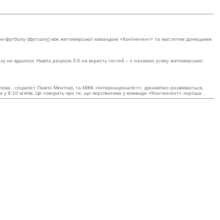
 міні-футболу (футзалу) між житомирської командою «Контингент» та маститим донецьким
зу не вдалося. Навіть рахунок 3:0 на користь гостей – є ознакою успіху житомирської
лова - соціаліст Павло Ментов), та МЖК «Інтернаціоналіст», динамічно розвивається,
м у 8-10 м’ячів. Це говорить про те, що перспектива у команди «Контингент» хороша.