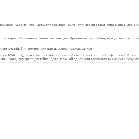
орткомплексі «Дінамо» пройшов матч в рамках Чемпіонату України серед команд вищої ліги з
ць «Шахтаря», збагаченого п’ятьма вихованцями бразильського футболу, їм подолати цього ра
уде непростий. З житомирянами нам довелося похвилюватися».
 у 2006 році), якою опікується Житомирська обласна спілка ветеранів афганської війни (го
раїни. І при цьому грала достойно, адже зазвичай донеччани перемагають «усуху» з рахунко