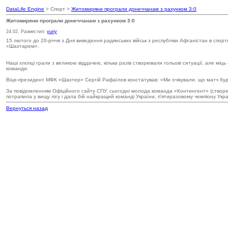
DataLife Engine
> Спорт >
Житомиряни програли донеччанам з рахунком 3:0
Житомиряни програли донеччанам з рахунком 3:0
24.02. Разместил:
yuriy
15 лютого до 20-річчя з Дня виведення радянських військ з республіки Афганістан в сп
«Шахтарем».
Наші хлопці грали з великою віддачею, кілька разів створювали гольові ситуації, але мі
команди.
Віце-президент МФК «Шахтер» Сергій Рафаїлов констатував: «Ми очікували, що матч б
За повідомленням Офіційного сайту СПУ, сьогодні молода команда «Контингент» (створена
потрапила у вищу лігу і дала бій найкращий команді України, п’ятиразовому чемпіону Ук
Вернуться назад