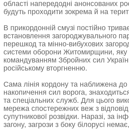
області напередодні анонсованих ро
будуть проходити зокрема й на терито
В прикордонній смузі постійно трива
встановлення загороджувального пар
перешкод та мінно-вибухових загор
системи оборони Житомирщини, яку о
командуванням Збройних сил України
російському вторгненню.
Сама лінія кордону та наближена до 
накопичення сил ворога, знаходитьс
та спеціальних служб. Для цього вик
мережа спостережних веж з відповід
супутникової розвідки. Наразі, за і
загону, загрози з боку білорусі нема