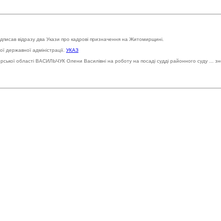
ідписав відразу два Укази про кадрові призначення на Житомирщині.
ї державної адміністрації.
УКАЗ
ської області ВАСИЛЬЧУК Олени Василівні на роботу на посаді судді районного суду ... зн