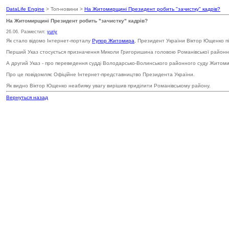
DataLife Engine
> Топ-новини >
На Житомирщині Президент робить "зачистку" кадрів?
На Житомирщині Президент робить "зачистку" кадрів?
26.06. Разместил:
yuriy
Як стало відомо Інтернет-порталу
Рупор Житомира
, Президент України Віктор Ющенко п
Перший Указ стосується призначення Миколи Григоришина головою Романівської районно
А другий Указ - про переведення судді Володарсько-Волинського районного суду Житомир
Про це повідомляє Офіційне Інтернет-представництво Президента України.
Як видно Віктор Ющенко неабияку увагу вирішив приділити Романівському району.
Вернуться назад