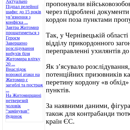
Актуально
пропонували військовозобо
Підпал релейної
через підроблені документи
шафи: до 15 років
ув’язнення з
кордон поза пунктами проп
конфіска ...
Завтра Житомир
прощатиметься з
Так, у Чернівецькій област
Героєм
відділу прикордонного загон
Завершено
розслідування
переправленні ухилянтів до
вибухів біля
Житомира влітку
20 ...
Як з’ясувало розслідування,
Внаслідок
потенційних призовників к
ворожої атаки на
Житомир є
перетину кордону «в обхід
загиблі та постраж
пунктів.
...
На Житомирщині
нетверезий
За наявними даними, фігура
чоловік
“замінував”
також для контрабанди тютю
будинок
країн ЄС.