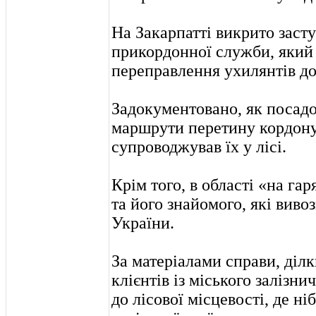
На Закарпатті викрито заст
прикордонної служби, який 
переправлення ухилянтів д
Задокументовано, як посадо
маршрути перетину кордону
супроводжував їх у лісі.
Крім того, в області «на га
та його знайомого, які виво
України.
За матеріалами справи, діл
клієнтів із міського залізн
до лісової місцевості, де н