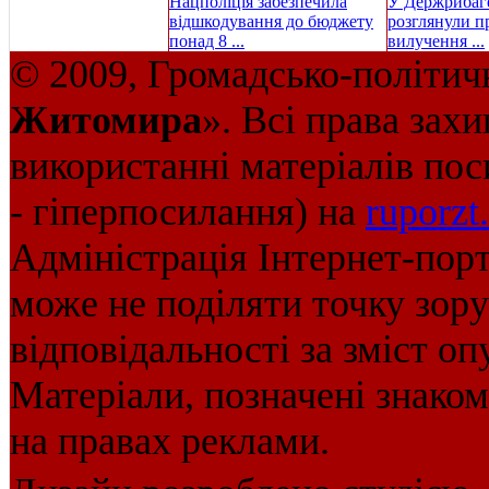
Нацполіція забезпечила
У Держрибаг
відшкодування до бюджету
розглянули пр
понад 8 ...
вилучення ...
© 2009, Громадсько-політич
Житомира
». Всі права зах
використанні матеріалів пос
- гіперпосилання) на
ruporzt
Адміністрація Інтернет-пор
може не поділяти точку зору 
відповідальності за зміст оп
Матеріали, позначені знако
на правах реклами.