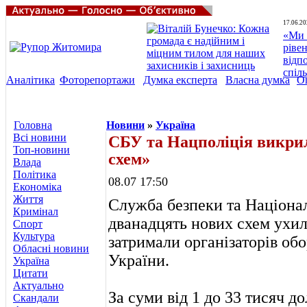
17.06.20
«Ми 
ріве
відп
спіл
Аналітика
Фоторепортажи
Думка експерта
Власна думка
О
Головна
Новини
»
Україна
Всі новини
СБУ та Нацполіція викри
Топ-новини
схем»
Влада
Політика
08.07 17:50
Економіка
Життя
Служба безпеки та Націонал
Кримінал
дванадцять нових схем ухиле
Спорт
Культура
затримали організаторів обо
Обласні новини
України.
Україна
Цитати
Актуально
За суми від 1 до 33 тисяч 
Скандали