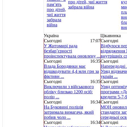
про дітей, чиї життя
забрала війна
Україна
Цікавинка
Сьогодні
17:07
Сьогодні
У Житомирі рада
Відбулося пе
безбар’єрності
відрядження 
проінспектувала оновлену ...
внутрішніх спр
Сьогодні
16:35
Сьогодні
Влада Бородянки має
Напередодні 
відшкодувати 4,4 млн грн за
Уряд відзнач
фіктивн ...
україн ...
Сьогодні
16:35
Сьогодні
Виключили з військового
Уряд оптиміз
обліку близько 1200 осіб:
програми «Д
поліц ...
кредити 5-7-9 
Сьогодні
16:34
Сьогодні
На Буковині поліція
МОН оновило
затримала вимагача, який
стандарти за
побив чоло ...
середньої осві
Сьогодні
16:34
Сьогодні