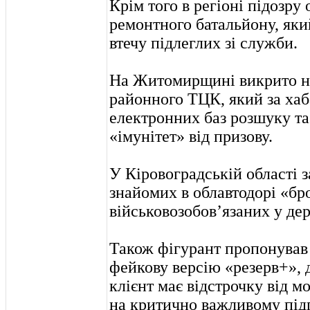
Крім того в регіоні підозр
ремонтного батальйону, який
втечу підлеглих зі служби.
На Житомирщині викрито на
районного ТЦК, який за хаба
електронних баз розшуку та
«імунітет» від призову.
У Кіровоградській області з
знайомих в облавтодорі «б
військовозобов’язаних у де
Також фігурант пропонував
фейкову версію «резерв+», д
клієнт має відстрочку від мо
на критично важливому під