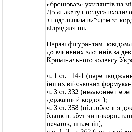
«бронював» ухилянтів на мі
До «пакету послуг» входил
з подальшим виїздом за кор
відрядження.
Наразі фігурантам повідомл
до вчинених злочинів за де
Кримінального кодексу Укр
ч. 1 ст. 114-1 (перешкоджан
інших військових формувань
ч. 3 ст. 332 (незаконне пере
державний кордон);
ч. 3 ст. 358 (підроблення до
бланків, збут чи використа
печаток, штампів);
ч.ч. 1, 3 ст. 362 (несанкціон