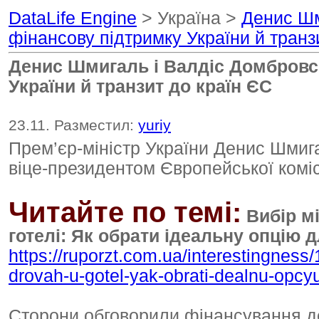
DataLife Engine
> Україна >
Денис Шм
фінансову підтримку України й транз
Денис Шмигаль і Валдіс Домбровс
України й транзит до країн ЄС
23.11. Разместил:
yuriy
Прем’єр-міністр України Денис Шмига
віце-президентом Європейської комі
Читайте по темі:
Вибір мі
готелі: Як обрати ідеальну опцію 
https://ruporzt.com.ua/interestingnes
drovah-u-gotel-yak-obrati-dealnu-opc
Сторони обговорили фінансування д