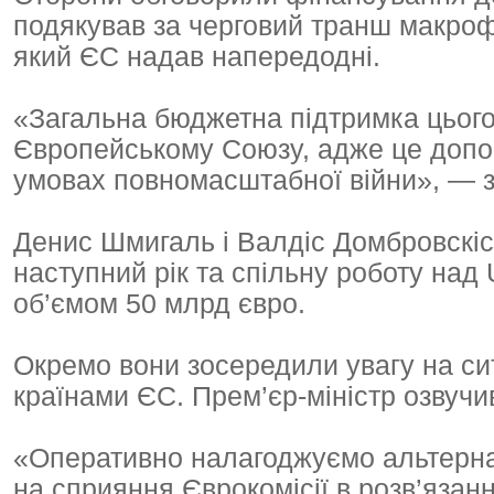
подякував за черговий транш макрофі
який ЄС надав напередодні.
«Загальна бюджетна підтримка цього 
Європейському Союзу, адже це допома
умовах повномасштабної війни», — з
Денис Шмигаль і Валдіс Домбровскіс
наступний рік та спільну роботу над
об’ємом 50 млрд євро.
Окремо вони зосередили увагу на сит
країнами ЄС. Прем’єр-міністр озвучив
«Оперативно налагоджуємо альтерна
на сприяння Єврокомісії в розв’язан