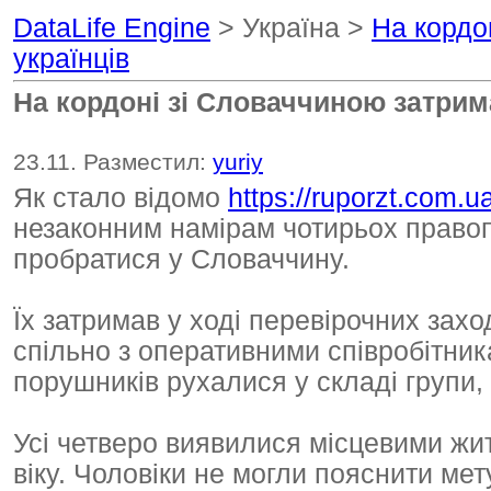
DataLife Engine
> Україна >
На кордо
українців
На кордоні зі Словаччиною затрим
23.11. Разместил:
yuriy
Як стало відомо
https://ruporzt.com.u
незаконним намірам чотирьох правоп
пробратися у Словаччину.
Їх затримав у ході перевірочних зах
спільно з оперативними співробітник
порушників рухалися у складі групи,
Усі четверо виявилися місцевими жи
віку. Чоловіки не могли пояснити мет