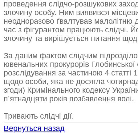
проведення слідчо-розшукових заход
злочину особу. Ним виявився місцев
неодноразово ґвалтував малолітню д
час з фігурантом працюють слідчі. Й
злочину та вирішується питання щод
За даним фактом слідчим підрозділо
ювенальних прокурорів Глобинської 
розслідування за частиною 4 статті 
щодо особи, яка не досягла чотирнад
згоди) Кримінального кодексу України
п’ятнадцяти років позбавлення волі.
Тривають слідчі дії.
Вернуться назад