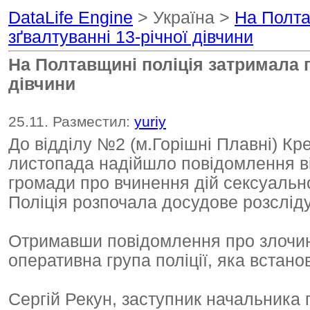
DataLife Engine
> Україна >
На Полта
зґвалтуванні 13-річної дівчини
На Полтавщині поліція затримала п
дівчини
25.11. Разместил:
yuriy
До відділу №2 (м.Горішні Плавні) Кр
листопада надійшло повідомлення ві
громади про вчинення дій сексуально
Поліція розпочала досудове розслід
Отримавши повідомлення про злочин,
оперативна група поліції, яка встан
Сергій Рекун, заступник начальника 