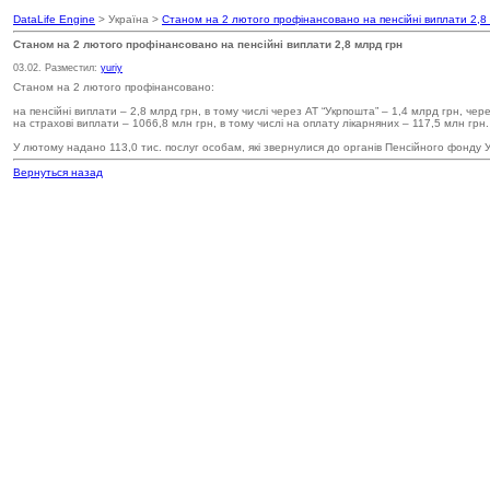
DataLife Engine
> Україна >
Станом на 2 лютого профінансовано на пенсійні виплати 2,8
Станом на 2 лютого профінансовано на пенсійні виплати 2,8 млрд грн
03.02. Разместил:
yuriy
Станом на 2 лютого профінансовано:
на пенсійні виплати – 2,8 млрд грн, в тому числі через АТ “Укрпошта” – 1,4 млрд грн, чер
на страхові виплати – 1066,8 млн грн, в тому числі на оплату лікарняних – 117,5 млн грн.
У лютому надано 113,0 тис. послуг особам, які звернулися до органів Пенсійного фонду У
Вернуться назад