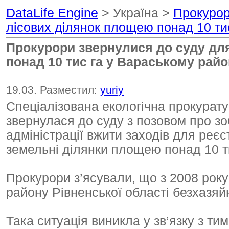
DataLife Engine
> Україна >
Прокурор
лісових ділянок площею понад 10 ти
Прокурори звернулися до суду дл
понад 10 тис га у Вараському рай
19.03. Разместил:
yuriy
Спеціалізована екологічна прокурату
звернулася до суду з позовом про зо
адміністрації вжити заходів для реєс
земельні ділянки площею понад 10 ти
Прокурори з’ясували, що з 2008 року
району Рівненської області безхазяй
Така ситуація виникла у зв’язку з ти