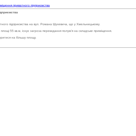
иміщення приватного підприємства
ідприємства
ватного підприємства на вул. Романа Шухевича, що у Хмельницькому.
площі 55 кв.м, існує загроза перекидання полум’я на складське приміщення.
иритися на більшу площу.