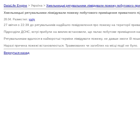
DataLife Engine
> Україна >
Хмельницькі рятувальники ліквідували пожежу побутового пр
Хмельницькі рятувальники ліквідували пожежу побутового приміщення приватного п
28.04. Разместил:
yuriy
27 квітня о 22:39 до рятувальників надійшло повідомлення про пожежу на території при
Підрозділи ДСНС, котрі прибули на виклик встановили, що палає побутове приміщення на 
Рятувальникам вдалося в найкоротші терміни ліквідувати пожежу, не давши змоги їй пош
Наразі причина пожежі встановлюється. Травмованих чи загиблих на місці події не було.
Вернуться назад