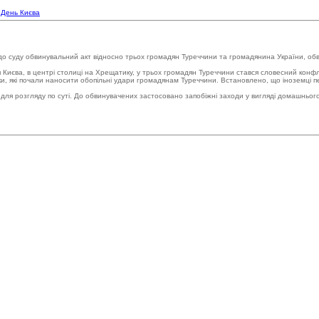
а День Києва
 суду обвинувальний акт відносно трьох громадян Туреччини та громадянина України, обвину
 Києва, в центрі столиці на Хрещатику, у трьох громадян Туреччини стався словесний конфл
іки, які почали наносити обопільні удари громадянам Туреччини. Встановлено, що іноземці пе
ля розгляду по суті. До обвинувачених застосовано запобіжні заходи у вигляді домашньог