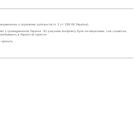
вачених у груповому хуліганстві (ч. 2 ст. 296 КК України).
ікт з громадянином України. Усі учасники конфлікту були нетверезими, тож словесна
ребувають в Україні як туристи.
о арешту.