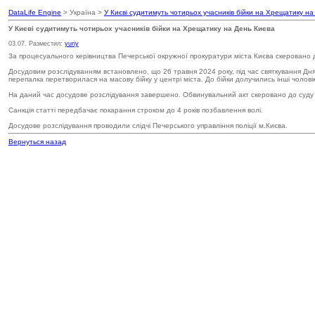
DataLife Engine
> Україна >
У Києві судитимуть чотирьох учасників бійки на Хрещатику н
У Києві судитимуть чотирьох учасників бійки на Хрещатику на День Києва
03.07. Разместил:
yuriy
За процесуального керівництва Печерської окружної прокуратури міста Києва скеровано до
Досудовим розслідуванням встановлено, що 26 травня 2024 року, під час святкування Дня
перепалка перетворилася на масову бійку у центрі міста. До бійки долучились інші чолов
На даний час досудове розслідування завершено. Обвинувальний акт скеровано до суду д
Санкція статті передбачає покарання строком до 4 років позбавлення волі.
Досудове розслідування проводили слідчі Печерського управління поліції м.Києва.
Вернуться назад